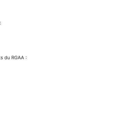
:
sts du RGAA :