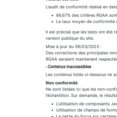
L’audit de conformité réalisé en da
66.67% des critères RGAA sont
Le taux moyen de conformité du
Il est précisé que les tests ont été
version publique du site.
Mise à jour du 06/03/2023 :
Des corrections des principales non-
RGAA seraient maintenant respectés
- Contenus inaccessibles
Les contenus listés ci-dessous ne so
Non conformité
Ne sont listées ici que les non-con
l’échantillon. Sur demande, le résult
L’utilisation de composants Ja
Utilisation de champs de formu
La perte du focus sur certain