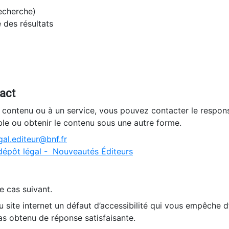
recherche)
e des résultats
tact
n contenu ou à un service, vous pouvez contacter le respons
ble ou obtenir le contenu sous une autre forme.
al.editeur@bnf.fr
dépôt légal - Nouveautés Éditeurs
e cas suivant.
 site internet un défaut d’accessibilité qui vous empêche 
as obtenu de réponse satisfaisante.