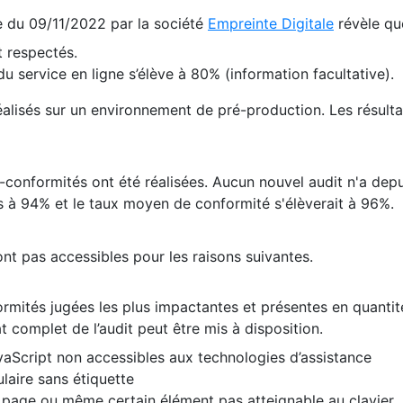
te du 09/11/2022 par la société
Empreinte Digitale
révèle qu
 respectés.
 service en ligne s’élève à 80% (information facultative).
 réalisés sur un environnement de pré-production. Les résulta
conformités ont été réalisées. Aucun nouvel audit n'a depui
 à 94% et le taux moyen de conformité s'élèverait à 96%.
nt pas accessibles pour les raisons suivantes.
formités jugées les plus impactantes et présentes en quanti
at complet de l’audit peut être mis à disposition.
vaScript non accessibles aux technologies d’assistance
laire sans étiquette
e page ou même certain élément pas atteignable au clavier