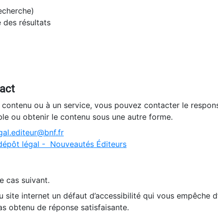
recherche)
e des résultats
tact
n contenu ou à un service, vous pouvez contacter le respons
ble ou obtenir le contenu sous une autre forme.
al.editeur@bnf.fr
dépôt légal - Nouveautés Éditeurs
e cas suivant.
 site internet un défaut d’accessibilité qui vous empêche 
as obtenu de réponse satisfaisante.