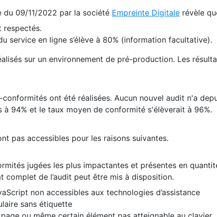
te du 09/11/2022 par la société
Empreinte Digitale
révèle qu
 respectés.
 service en ligne s’élève à 80% (information facultative).
 réalisés sur un environnement de pré-production. Les résulta
conformités ont été réalisées. Aucun nouvel audit n'a depui
 à 94% et le taux moyen de conformité s'élèverait à 96%.
nt pas accessibles pour les raisons suivantes.
formités jugées les plus impactantes et présentes en quanti
at complet de l’audit peut être mis à disposition.
vaScript non accessibles aux technologies d’assistance
laire sans étiquette
e page ou même certain élément pas atteignable au clavier