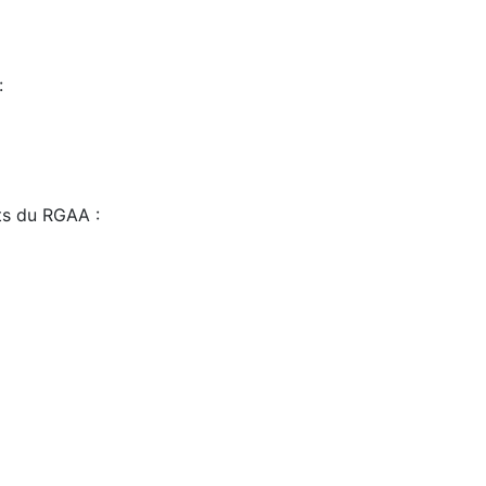
:
sts du RGAA :