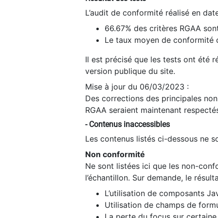
L’audit de conformité réalisé en da
66.67% des critères RGAA sont
Le taux moyen de conformité du
Il est précisé que les tests ont été
version publique du site.
Mise à jour du 06/03/2023 :
Des corrections des principales non-
RGAA seraient maintenant respectés
- Contenus inaccessibles
Les contenus listés ci-dessous ne so
Non conformité
Ne sont listées ici que les non-con
l’échantillon. Sur demande, le résult
L’utilisation de composants Ja
Utilisation de champs de formu
La perte du focus sur certain