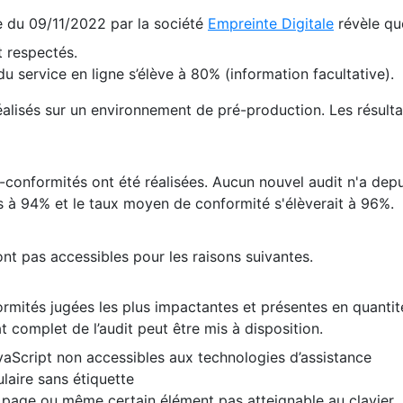
te du 09/11/2022 par la société
Empreinte Digitale
révèle qu
 respectés.
 service en ligne s’élève à 80% (information facultative).
 réalisés sur un environnement de pré-production. Les résulta
conformités ont été réalisées. Aucun nouvel audit n'a depui
 à 94% et le taux moyen de conformité s'élèverait à 96%.
nt pas accessibles pour les raisons suivantes.
formités jugées les plus impactantes et présentes en quanti
at complet de l’audit peut être mis à disposition.
vaScript non accessibles aux technologies d’assistance
laire sans étiquette
e page ou même certain élément pas atteignable au clavier