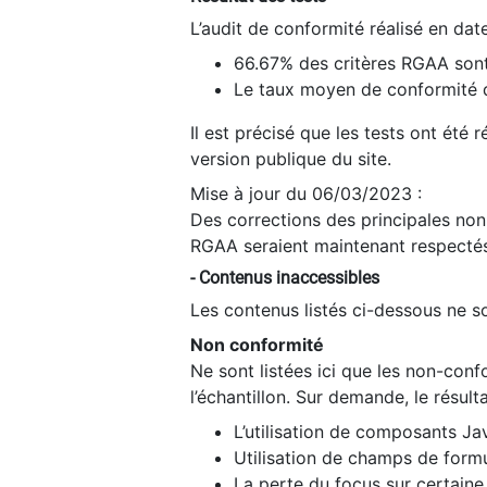
L’audit de conformité réalisé en da
66.67% des critères RGAA sont
Le taux moyen de conformité du
Il est précisé que les tests ont été
version publique du site.
Mise à jour du 06/03/2023 :
Des corrections des principales non-
RGAA seraient maintenant respectés
- Contenus inaccessibles
Les contenus listés ci-dessous ne so
Non conformité
Ne sont listées ici que les non-con
l’échantillon. Sur demande, le résult
L’utilisation de composants Ja
Utilisation de champs de formu
La perte du focus sur certain