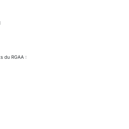
:
sts du RGAA :