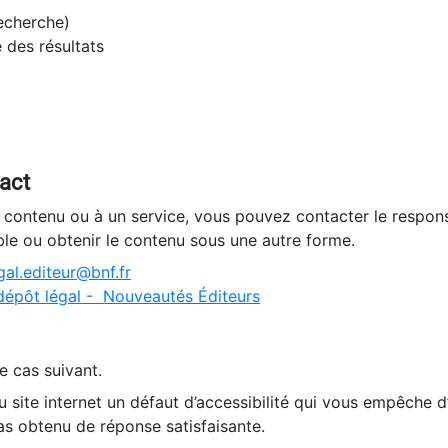
recherche)
e des résultats
tact
n contenu ou à un service, vous pouvez contacter le respons
ble ou obtenir le contenu sous une autre forme.
al.editeur@bnf.fr
dépôt légal - Nouveautés Éditeurs
e cas suivant.
 site internet un défaut d’accessibilité qui vous empêche 
as obtenu de réponse satisfaisante.