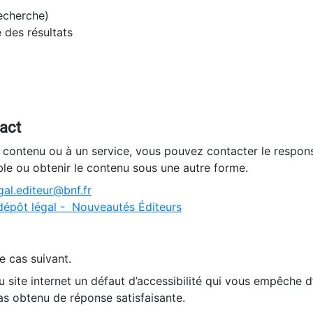
recherche)
e des résultats
tact
n contenu ou à un service, vous pouvez contacter le respons
ble ou obtenir le contenu sous une autre forme.
al.editeur@bnf.fr
dépôt légal - Nouveautés Éditeurs
e cas suivant.
 site internet un défaut d’accessibilité qui vous empêche 
as obtenu de réponse satisfaisante.