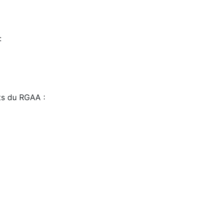
:
sts du RGAA :