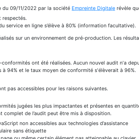
te du 09/11/2022 par la société
Empreinte Digitale
révèle qu
 respectés.
 service en ligne s’élève à 80% (information facultative).
 réalisés sur un environnement de pré-production. Les résulta
conformités ont été réalisées. Aucun nouvel audit n'a depui
 à 94% et le taux moyen de conformité s'élèverait à 96%.
nt pas accessibles pour les raisons suivantes.
formités jugées les plus impactantes et présentes en quanti
at complet de l’audit peut être mis à disposition.
vaScript non accessibles aux technologies d’assistance
laire sans étiquette
e page ou même certain élément pas atteignable au clavier