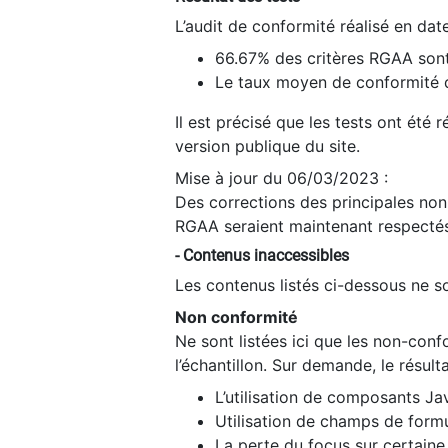
L’audit de conformité réalisé en da
66.67% des critères RGAA sont
Le taux moyen de conformité du
Il est précisé que les tests ont été
version publique du site.
Mise à jour du 06/03/2023 :
Des corrections des principales non-
RGAA seraient maintenant respectés
- Contenus inaccessibles
Les contenus listés ci-dessous ne so
Non conformité
Ne sont listées ici que les non-con
l’échantillon. Sur demande, le résult
L’utilisation de composants Ja
Utilisation de champs de formu
La perte du focus sur certain