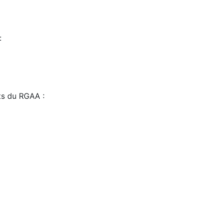
:
sts du RGAA :