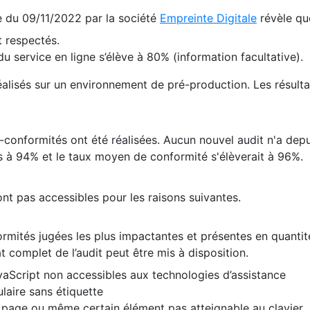
te du 09/11/2022 par la société
Empreinte Digitale
révèle qu
 respectés.
 service en ligne s’élève à 80% (information facultative).
 réalisés sur un environnement de pré-production. Les résulta
conformités ont été réalisées. Aucun nouvel audit n'a depui
 à 94% et le taux moyen de conformité s'élèverait à 96%.
nt pas accessibles pour les raisons suivantes.
formités jugées les plus impactantes et présentes en quanti
at complet de l’audit peut être mis à disposition.
vaScript non accessibles aux technologies d’assistance
laire sans étiquette
e page ou même certain élément pas atteignable au clavier