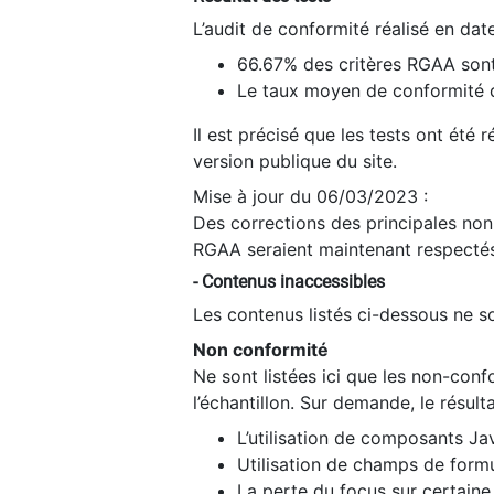
L’audit de conformité réalisé en da
66.67% des critères RGAA sont
Le taux moyen de conformité du
Il est précisé que les tests ont été
version publique du site.
Mise à jour du 06/03/2023 :
Des corrections des principales non-
RGAA seraient maintenant respectés
- Contenus inaccessibles
Les contenus listés ci-dessous ne so
Non conformité
Ne sont listées ici que les non-con
l’échantillon. Sur demande, le résult
L’utilisation de composants Ja
Utilisation de champs de formu
La perte du focus sur certain