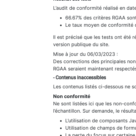
L’audit de conformité réalisé en da
66.67% des critères RGAA sont
Le taux moyen de conformité du
Il est précisé que les tests ont été
version publique du site.
Mise à jour du 06/03/2023 :
Des corrections des principales non-
RGAA seraient maintenant respectés
- Contenus inaccessibles
Les contenus listés ci-dessous ne so
Non conformité
Ne sont listées ici que les non-con
l’échantillon. Sur demande, le résult
L’utilisation de composants Ja
Utilisation de champs de formu
La perte du focus sur certain