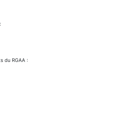
:
sts du RGAA :