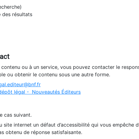
recherche)
e des résultats
tact
n contenu ou à un service, vous pouvez contacter le respons
ble ou obtenir le contenu sous une autre forme.
al.editeur@bnf.fr
dépôt légal - Nouveautés Éditeurs
e cas suivant.
 site internet un défaut d’accessibilité qui vous empêche 
as obtenu de réponse satisfaisante.