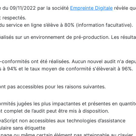
te du 09/11/2022 par la société
Empreinte Digitale
révèle qu
 respectés.
 service en ligne s’élève à 80% (information facultative).
 réalisés sur un environnement de pré-production. Les résulta
conformités ont été réalisées. Aucun nouvel audit n'a depui
 à 94% et le taux moyen de conformité s'élèverait à 96%.
nt pas accessibles pour les raisons suivantes.
formités jugées les plus impactantes et présentes en quanti
at complet de l’audit peut être mis à disposition.
vaScript non accessibles aux technologies d’assistance
laire sans étiquette
e page ou même certain élément pas atteignable au clavier