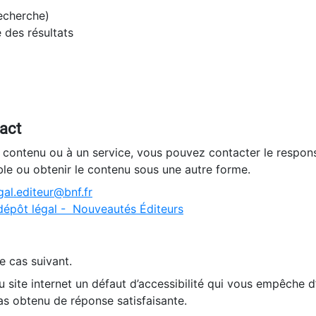
recherche)
e des résultats
tact
n contenu ou à un service, vous pouvez contacter le respons
ble ou obtenir le contenu sous une autre forme.
al.editeur@bnf.fr
dépôt légal - Nouveautés Éditeurs
e cas suivant.
 site internet un défaut d’accessibilité qui vous empêche 
as obtenu de réponse satisfaisante.