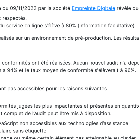
te du 09/11/2022 par la société
Empreinte Digitale
révèle qu
 respectés.
 service en ligne s’élève à 80% (information facultative).
 réalisés sur un environnement de pré-production. Les résulta
conformités ont été réalisées. Aucun nouvel audit n'a depui
 à 94% et le taux moyen de conformité s'élèverait à 96%.
nt pas accessibles pour les raisons suivantes.
formités jugées les plus impactantes et présentes en quanti
at complet de l’audit peut être mis à disposition.
vaScript non accessibles aux technologies d’assistance
laire sans étiquette
e page ou même certain élément pas atteignable au clavier