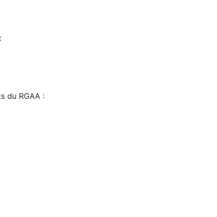
:
sts du RGAA :