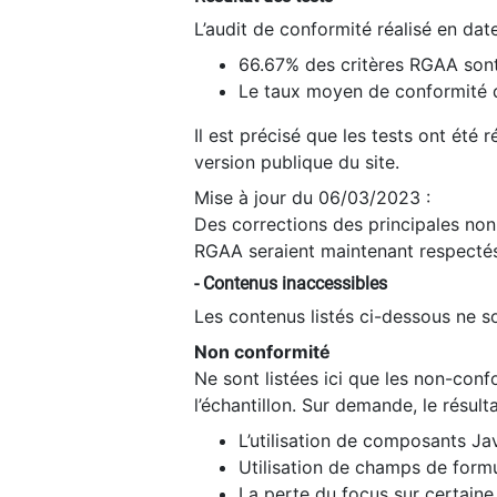
L’audit de conformité réalisé en da
66.67% des critères RGAA sont
Le taux moyen de conformité du
Il est précisé que les tests ont été
version publique du site.
Mise à jour du 06/03/2023 :
Des corrections des principales non-
RGAA seraient maintenant respectés
- Contenus inaccessibles
Les contenus listés ci-dessous ne so
Non conformité
Ne sont listées ici que les non-con
l’échantillon. Sur demande, le résult
L’utilisation de composants Ja
Utilisation de champs de formu
La perte du focus sur certain