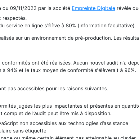
te du 09/11/2022 par la société
Empreinte Digitale
révèle qu
 respectés.
 service en ligne s’élève à 80% (information facultative).
 réalisés sur un environnement de pré-production. Les résulta
conformités ont été réalisées. Aucun nouvel audit n'a depui
 à 94% et le taux moyen de conformité s'élèverait à 96%.
nt pas accessibles pour les raisons suivantes.
formités jugées les plus impactantes et présentes en quanti
at complet de l’audit peut être mis à disposition.
vaScript non accessibles aux technologies d’assistance
laire sans étiquette
e page ou même certain élément pas atteignable au clavier