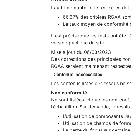
L’audit de conformité réalisé en da
66.67% des critères RGAA sont
Le taux moyen de conformité du
Il est précisé que les tests ont été
version publique du site.
Mise à jour du 06/03/2023 :
Des corrections des principales non-
RGAA seraient maintenant respectés
- Contenus inaccessibles
Les contenus listés ci-dessous ne so
Non conformité
Ne sont listées ici que les non-con
l’échantillon. Sur demande, le résult
L’utilisation de composants Ja
Utilisation de champs de formu
La perte du focus sur certain