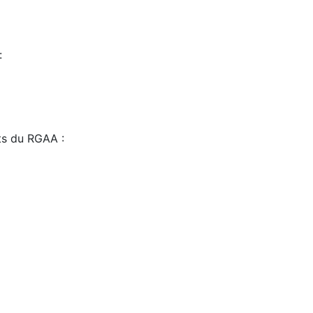
:
sts du RGAA :