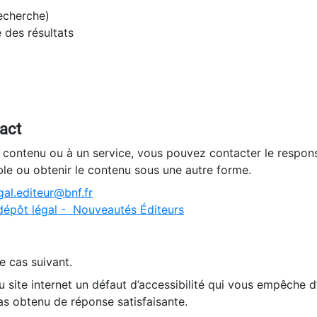
recherche)
e des résultats
tact
n contenu ou à un service, vous pouvez contacter le respons
ble ou obtenir le contenu sous une autre forme.
al.editeur@bnf.fr
dépôt légal - Nouveautés Éditeurs
e cas suivant.
 site internet un défaut d’accessibilité qui vous empêche 
as obtenu de réponse satisfaisante.