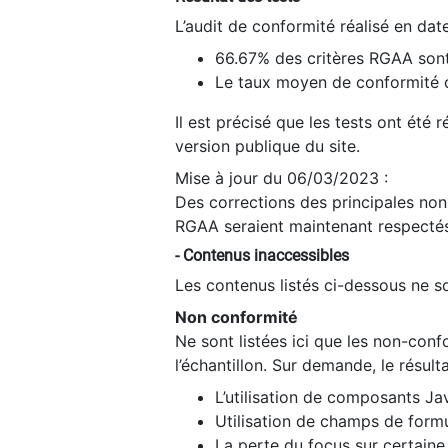
L’audit de conformité réalisé en da
66.67% des critères RGAA sont
Le taux moyen de conformité du
Il est précisé que les tests ont été
version publique du site.
Mise à jour du 06/03/2023 :
Des corrections des principales non-
RGAA seraient maintenant respectés
- Contenus inaccessibles
Les contenus listés ci-dessous ne so
Non conformité
Ne sont listées ici que les non-con
l’échantillon. Sur demande, le résult
L’utilisation de composants Ja
Utilisation de champs de formu
La perte du focus sur certain