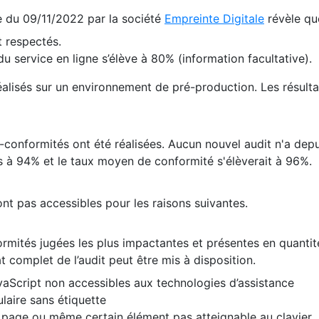
te du 09/11/2022 par la société
Empreinte Digitale
révèle qu
 respectés.
 service en ligne s’élève à 80% (information facultative).
 réalisés sur un environnement de pré-production. Les résulta
conformités ont été réalisées. Aucun nouvel audit n'a depui
 à 94% et le taux moyen de conformité s'élèverait à 96%.
nt pas accessibles pour les raisons suivantes.
formités jugées les plus impactantes et présentes en quanti
at complet de l’audit peut être mis à disposition.
vaScript non accessibles aux technologies d’assistance
laire sans étiquette
e page ou même certain élément pas atteignable au clavier