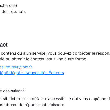
recherche)
e des résultats
tact
n contenu ou à un service, vous pouvez contacter le respons
ble ou obtenir le contenu sous une autre forme.
al.editeur@bnf.fr
dépôt légal - Nouveautés Éditeurs
e cas suivant.
 site internet un défaut d’accessibilité qui vous empêche 
as obtenu de réponse satisfaisante.