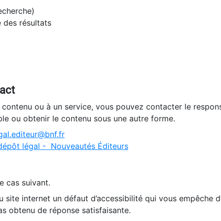
recherche)
e des résultats
tact
n contenu ou à un service, vous pouvez contacter le respons
ble ou obtenir le contenu sous une autre forme.
al.editeur@bnf.fr
dépôt légal - Nouveautés Éditeurs
e cas suivant.
 site internet un défaut d’accessibilité qui vous empêche 
as obtenu de réponse satisfaisante.