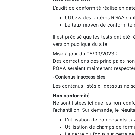
L’audit de conformité réalisé en da
66.67% des critères RGAA sont
Le taux moyen de conformité du
Il est précisé que les tests ont été
version publique du site.
Mise à jour du 06/03/2023 :
Des corrections des principales non-
RGAA seraient maintenant respectés
- Contenus inaccessibles
Les contenus listés ci-dessous ne so
Non conformité
Ne sont listées ici que les non-con
l’échantillon. Sur demande, le résult
L’utilisation de composants Ja
Utilisation de champs de formu
La perte du focus sur certain