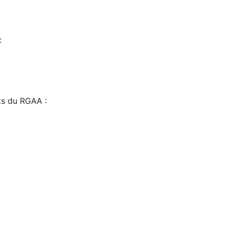
:
sts du RGAA :