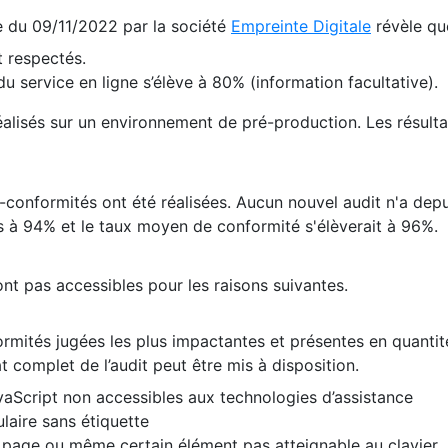
te du 09/11/2022 par la société
Empreinte Digitale
révèle qu
 respectés.
 service en ligne s’élève à 80% (information facultative).
 réalisés sur un environnement de pré-production. Les résulta
conformités ont été réalisées. Aucun nouvel audit n'a depui
 à 94% et le taux moyen de conformité s'élèverait à 96%.
nt pas accessibles pour les raisons suivantes.
formités jugées les plus impactantes et présentes en quanti
at complet de l’audit peut être mis à disposition.
vaScript non accessibles aux technologies d’assistance
laire sans étiquette
e page ou même certain élément pas atteignable au clavier