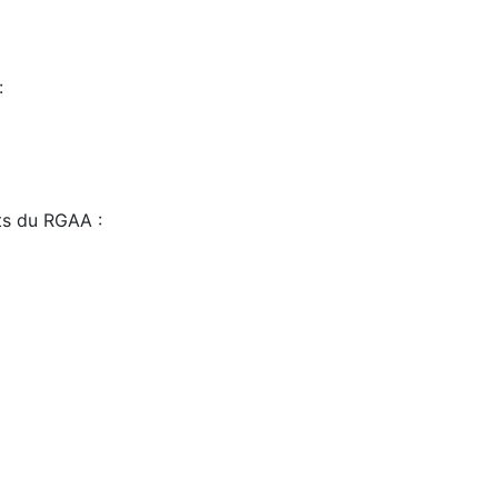
:
sts du RGAA :