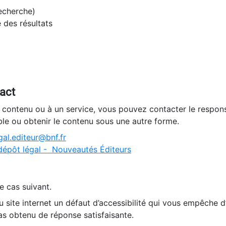
recherche)
e des résultats
tact
n contenu ou à un service, vous pouvez contacter le respons
ble ou obtenir le contenu sous une autre forme.
al.editeur@bnf.fr
dépôt légal - Nouveautés Éditeurs
e cas suivant.
 site internet un défaut d’accessibilité qui vous empêche 
as obtenu de réponse satisfaisante.