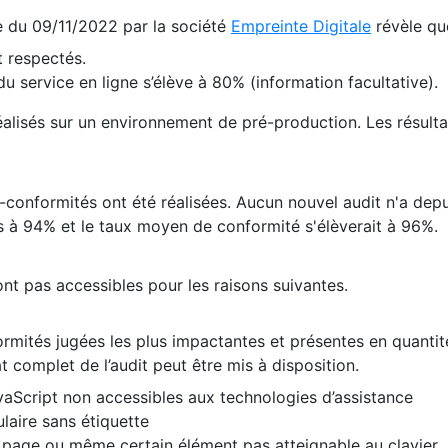
te du 09/11/2022 par la société
Empreinte Digitale
révèle qu
 respectés.
 service en ligne s’élève à 80% (information facultative).
 réalisés sur un environnement de pré-production. Les résulta
conformités ont été réalisées. Aucun nouvel audit n'a depui
 à 94% et le taux moyen de conformité s'élèverait à 96%.
nt pas accessibles pour les raisons suivantes.
formités jugées les plus impactantes et présentes en quanti
at complet de l’audit peut être mis à disposition.
vaScript non accessibles aux technologies d’assistance
laire sans étiquette
e page ou même certain élément pas atteignable au clavier