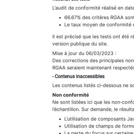
L’audit de conformité réalisé en da
66.67% des critères RGAA sont
Le taux moyen de conformité du
Il est précisé que les tests ont été
version publique du site.
Mise à jour du 06/03/2023 :
Des corrections des principales non-
RGAA seraient maintenant respectés
- Contenus inaccessibles
Les contenus listés ci-dessous ne so
Non conformité
Ne sont listées ici que les non-con
l’échantillon. Sur demande, le résult
L’utilisation de composants Ja
Utilisation de champs de formu
La perte du focus sur certain