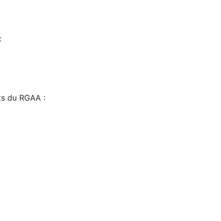
:
sts du RGAA :