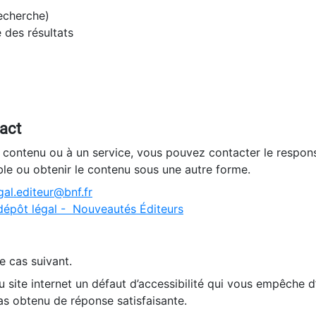
recherche)
e des résultats
tact
n contenu ou à un service, vous pouvez contacter le respons
ble ou obtenir le contenu sous une autre forme.
al.editeur@bnf.fr
dépôt légal - Nouveautés Éditeurs
e cas suivant.
 site internet un défaut d’accessibilité qui vous empêche 
as obtenu de réponse satisfaisante.