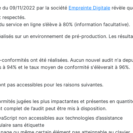
te du 09/11/2022 par la société
Empreinte Digitale
révèle qu
 respectés.
 service en ligne s’élève à 80% (information facultative).
 réalisés sur un environnement de pré-production. Les résulta
conformités ont été réalisées. Aucun nouvel audit n'a depui
 à 94% et le taux moyen de conformité s'élèverait à 96%.
nt pas accessibles pour les raisons suivantes.
formités jugées les plus impactantes et présentes en quanti
at complet de l’audit peut être mis à disposition.
vaScript non accessibles aux technologies d’assistance
laire sans étiquette
e page ou même certain élément pas atteignable au clavier