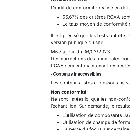
L’audit de conformité réalisé en da
66.67% des critères RGAA sont
Le taux moyen de conformité du
Il est précisé que les tests ont été
version publique du site.
Mise à jour du 06/03/2023 :
Des corrections des principales non-
RGAA seraient maintenant respectés
- Contenus inaccessibles
Les contenus listés ci-dessous ne so
Non conformité
Ne sont listées ici que les non-con
l’échantillon. Sur demande, le résult
L’utilisation de composants Ja
Utilisation de champs de formu
La perte du focus sur certain