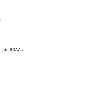
:
sts du RGAA :