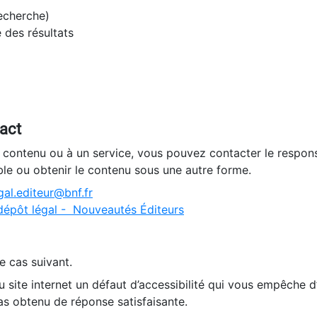
recherche)
e des résultats
tact
n contenu ou à un service, vous pouvez contacter le respons
ble ou obtenir le contenu sous une autre forme.
al.editeur@bnf.fr
dépôt légal - Nouveautés Éditeurs
e cas suivant.
 site internet un défaut d’accessibilité qui vous empêche 
as obtenu de réponse satisfaisante.