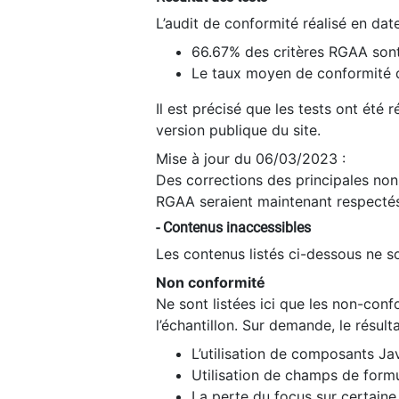
L’audit de conformité réalisé en da
66.67% des critères RGAA sont
Le taux moyen de conformité du
Il est précisé que les tests ont été
version publique du site.
Mise à jour du 06/03/2023 :
Des corrections des principales non-
RGAA seraient maintenant respectés
- Contenus inaccessibles
Les contenus listés ci-dessous ne so
Non conformité
Ne sont listées ici que les non-con
l’échantillon. Sur demande, le résult
L’utilisation de composants Ja
Utilisation de champs de formu
La perte du focus sur certain