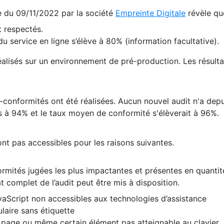
te du 09/11/2022 par la société
Empreinte Digitale
révèle qu
 respectés.
 service en ligne s’élève à 80% (information facultative).
 réalisés sur un environnement de pré-production. Les résulta
conformités ont été réalisées. Aucun nouvel audit n'a depui
 à 94% et le taux moyen de conformité s'élèverait à 96%.
nt pas accessibles pour les raisons suivantes.
formités jugées les plus impactantes et présentes en quanti
at complet de l’audit peut être mis à disposition.
vaScript non accessibles aux technologies d’assistance
laire sans étiquette
e page ou même certain élément pas atteignable au clavier