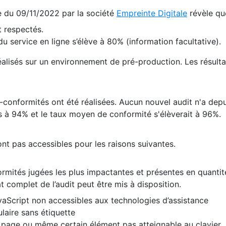
te du 09/11/2022 par la société
Empreinte Digitale
révèle qu
 respectés.
 service en ligne s’élève à 80% (information facultative).
 réalisés sur un environnement de pré-production. Les résulta
conformités ont été réalisées. Aucun nouvel audit n'a depui
 à 94% et le taux moyen de conformité s'élèverait à 96%.
nt pas accessibles pour les raisons suivantes.
formités jugées les plus impactantes et présentes en quanti
at complet de l’audit peut être mis à disposition.
vaScript non accessibles aux technologies d’assistance
laire sans étiquette
e page ou même certain élément pas atteignable au clavier