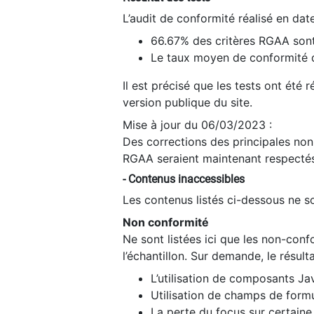
L’audit de conformité réalisé en da
66.67% des critères RGAA sont
Le taux moyen de conformité du
Il est précisé que les tests ont été
version publique du site.
Mise à jour du 06/03/2023 :
Des corrections des principales non-
RGAA seraient maintenant respectés
- Contenus inaccessibles
Les contenus listés ci-dessous ne so
Non conformité
Ne sont listées ici que les non-con
l’échantillon. Sur demande, le résult
L’utilisation de composants Ja
Utilisation de champs de formu
La perte du focus sur certain