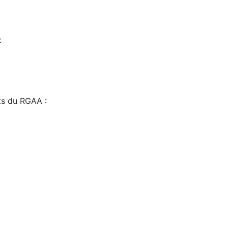
:
sts du RGAA :