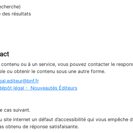
recherche)
e des résultats
tact
n contenu ou à un service, vous pouvez contacter le respons
ble ou obtenir le contenu sous une autre forme.
al.editeur@bnf.fr
dépôt légal - Nouveautés Éditeurs
e cas suivant.
 site internet un défaut d’accessibilité qui vous empêche 
as obtenu de réponse satisfaisante.