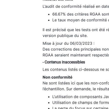
L’audit de conformité réalisé en da
66.67% des critères RGAA sont
Le taux moyen de conformité du
Il est précisé que les tests ont été
version publique du site.
Mise à jour du 06/03/2023 :
Des corrections des principales non-
RGAA seraient maintenant respectés
- Contenus inaccessibles
Les contenus listés ci-dessous ne so
Non conformité
Ne sont listées ici que les non-con
l’échantillon. Sur demande, le résult
L’utilisation de composants Ja
Utilisation de champs de formu
La perte du focus sur certain