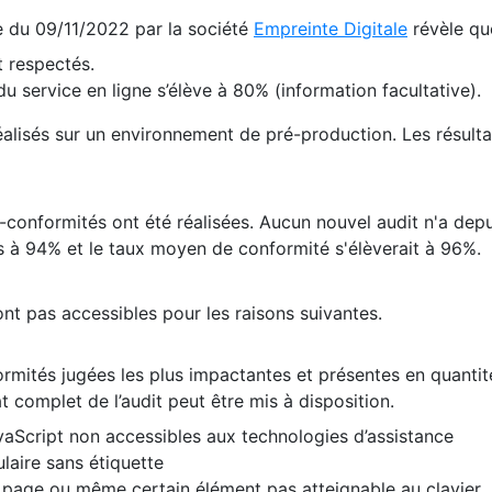
te du 09/11/2022 par la société
Empreinte Digitale
révèle qu
 respectés.
 service en ligne s’élève à 80% (information facultative).
 réalisés sur un environnement de pré-production. Les résulta
conformités ont été réalisées. Aucun nouvel audit n'a depui
 à 94% et le taux moyen de conformité s'élèverait à 96%.
nt pas accessibles pour les raisons suivantes.
formités jugées les plus impactantes et présentes en quanti
at complet de l’audit peut être mis à disposition.
vaScript non accessibles aux technologies d’assistance
laire sans étiquette
e page ou même certain élément pas atteignable au clavier