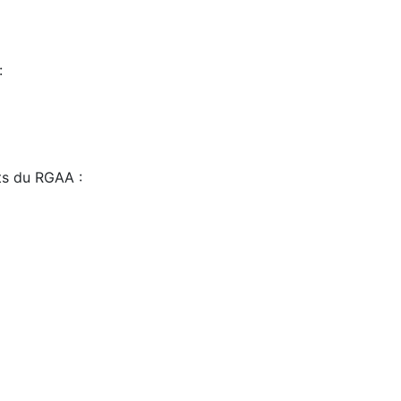
:
sts du RGAA :