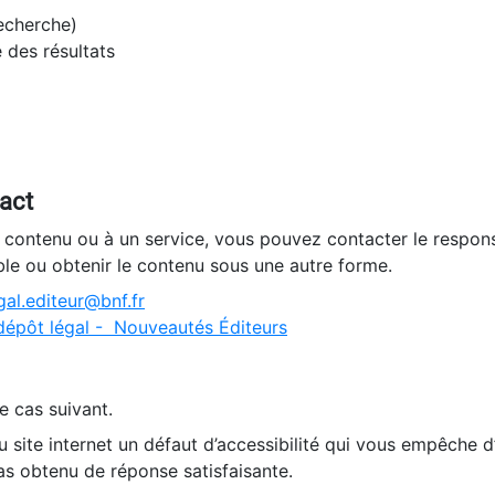
recherche)
e des résultats
tact
n contenu ou à un service, vous pouvez contacter le respons
ble ou obtenir le contenu sous une autre forme.
al.editeur@bnf.fr
dépôt légal - Nouveautés Éditeurs
e cas suivant.
 site internet un défaut d’accessibilité qui vous empêche 
as obtenu de réponse satisfaisante.