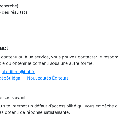
recherche)
e des résultats
tact
n contenu ou à un service, vous pouvez contacter le respons
ble ou obtenir le contenu sous une autre forme.
al.editeur@bnf.fr
dépôt légal - Nouveautés Éditeurs
e cas suivant.
 site internet un défaut d’accessibilité qui vous empêche 
as obtenu de réponse satisfaisante.