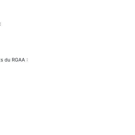
:
sts du RGAA :