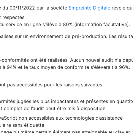
te du 09/11/2022 par la société
Empreinte Digitale
révèle qu
 respectés.
 service en ligne s’élève à 80% (information facultative).
 réalisés sur un environnement de pré-production. Les résulta
conformités ont été réalisées. Aucun nouvel audit n'a depui
 à 94% et le taux moyen de conformité s'élèverait à 96%.
nt pas accessibles pour les raisons suivantes.
formités jugées les plus impactantes et présentes en quanti
at complet de l’audit peut être mis à disposition.
vaScript non accessibles aux technologies d’assistance
laire sans étiquette
e page ou même certain élément pas atteignable au clavier