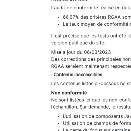
L’audit de conformité réalisé en da
66.67% des critères RGAA sont
Le taux moyen de conformité du
Il est précisé que les tests ont été
version publique du site.
Mise à jour du 06/03/2023 :
Des corrections des principales non-
RGAA seraient maintenant respectés
- Contenus inaccessibles
Les contenus listés ci-dessous ne so
Non conformité
Ne sont listées ici que les non-con
l’échantillon. Sur demande, le résult
L’utilisation de composants Ja
Utilisation de champs de formu
La perte du focus sur certain