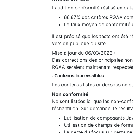
L’audit de conformité réalisé en da
66.67% des critères RGAA sont
Le taux moyen de conformité du
Il est précisé que les tests ont été
version publique du site.
Mise à jour du 06/03/2023 :
Des corrections des principales non-
RGAA seraient maintenant respectés
- Contenus inaccessibles
Les contenus listés ci-dessous ne so
Non conformité
Ne sont listées ici que les non-con
l’échantillon. Sur demande, le résult
L’utilisation de composants Ja
Utilisation de champs de formu
La perte du focus sur certain