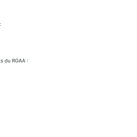
:
sts du RGAA :