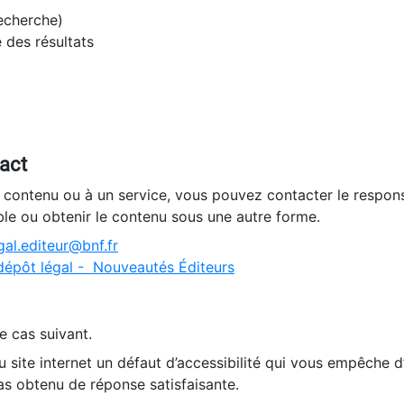
recherche)
e des résultats
tact
n contenu ou à un service, vous pouvez contacter le respons
ble ou obtenir le contenu sous une autre forme.
al.editeur@bnf.fr
dépôt légal - Nouveautés Éditeurs
e cas suivant.
 site internet un défaut d’accessibilité qui vous empêche 
as obtenu de réponse satisfaisante.