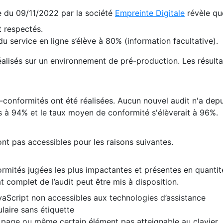
te du 09/11/2022 par la société
Empreinte Digitale
révèle qu
 respectés.
 service en ligne s’élève à 80% (information facultative).
 réalisés sur un environnement de pré-production. Les résulta
conformités ont été réalisées. Aucun nouvel audit n'a depui
 à 94% et le taux moyen de conformité s'élèverait à 96%.
nt pas accessibles pour les raisons suivantes.
formités jugées les plus impactantes et présentes en quanti
at complet de l’audit peut être mis à disposition.
vaScript non accessibles aux technologies d’assistance
laire sans étiquette
e page ou même certain élément pas atteignable au clavier