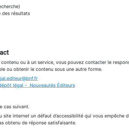
recherche)
e des résultats
tact
n contenu ou à un service, vous pouvez contacter le respons
ble ou obtenir le contenu sous une autre forme.
al.editeur@bnf.fr
dépôt légal - Nouveautés Éditeurs
e cas suivant.
 site internet un défaut d’accessibilité qui vous empêche 
as obtenu de réponse satisfaisante.