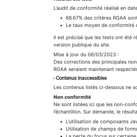
L’audit de conformité réalisé en da
66.67% des critères RGAA sont
Le taux moyen de conformité du
Il est précisé que les tests ont été
version publique du site.
Mise à jour du 06/03/2023 :
Des corrections des principales non-
RGAA seraient maintenant respectés
- Contenus inaccessibles
Les contenus listés ci-dessous ne so
Non conformité
Ne sont listées ici que les non-con
l’échantillon. Sur demande, le résult
L’utilisation de composants Ja
Utilisation de champs de formu
La perte du focus sur certain