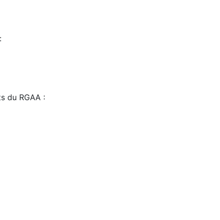
:
sts du RGAA :