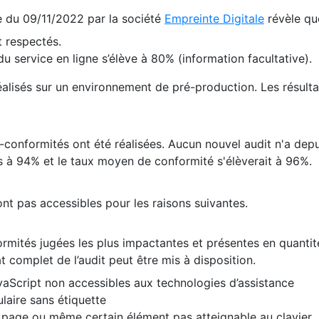
te du 09/11/2022 par la société
Empreinte Digitale
révèle qu
 respectés.
 service en ligne s’élève à 80% (information facultative).
 réalisés sur un environnement de pré-production. Les résulta
conformités ont été réalisées. Aucun nouvel audit n'a depui
 à 94% et le taux moyen de conformité s'élèverait à 96%.
nt pas accessibles pour les raisons suivantes.
formités jugées les plus impactantes et présentes en quanti
at complet de l’audit peut être mis à disposition.
vaScript non accessibles aux technologies d’assistance
laire sans étiquette
e page ou même certain élément pas atteignable au clavier