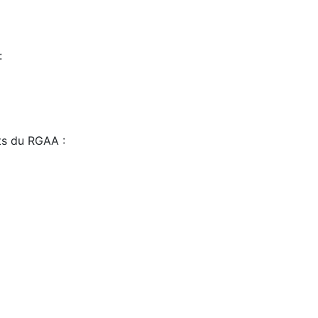
:
sts du RGAA :