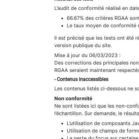
L’audit de conformité réalisé en da
66.67% des critères RGAA sont
Le taux moyen de conformité du
Il est précisé que les tests ont été
version publique du site.
Mise à jour du 06/03/2023 :
Des corrections des principales non-
RGAA seraient maintenant respectés
- Contenus inaccessibles
Les contenus listés ci-dessous ne so
Non conformité
Ne sont listées ici que les non-con
l’échantillon. Sur demande, le résult
L’utilisation de composants Ja
Utilisation de champs de formu
La perte du focus sur certain