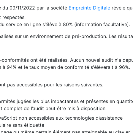
te du 09/11/2022 par la société
Empreinte Digitale
révèle qu
 respectés.
 service en ligne s’élève à 80% (information facultative).
 réalisés sur un environnement de pré-production. Les résulta
conformités ont été réalisées. Aucun nouvel audit n'a depui
 à 94% et le taux moyen de conformité s'élèverait à 96%.
nt pas accessibles pour les raisons suivantes.
formités jugées les plus impactantes et présentes en quanti
at complet de l’audit peut être mis à disposition.
vaScript non accessibles aux technologies d’assistance
laire sans étiquette
e page ou même certain élément pas atteignable au clavier