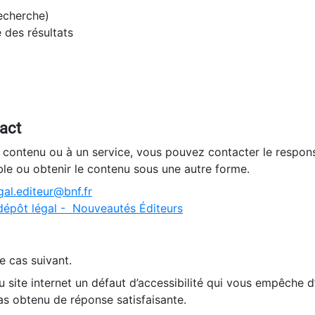
recherche)
e des résultats
tact
n contenu ou à un service, vous pouvez contacter le respons
ble ou obtenir le contenu sous une autre forme.
al.editeur@bnf.fr
dépôt légal - Nouveautés Éditeurs
e cas suivant.
 site internet un défaut d’accessibilité qui vous empêche 
as obtenu de réponse satisfaisante.