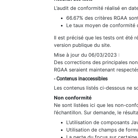
L’audit de conformité réalisé en da
66.67% des critères RGAA sont
Le taux moyen de conformité du
Il est précisé que les tests ont été
version publique du site.
Mise à jour du 06/03/2023 :
Des corrections des principales non-
RGAA seraient maintenant respectés
- Contenus inaccessibles
Les contenus listés ci-dessous ne so
Non conformité
Ne sont listées ici que les non-con
l’échantillon. Sur demande, le résult
L’utilisation de composants Ja
Utilisation de champs de formu
La perte du focus sur certain