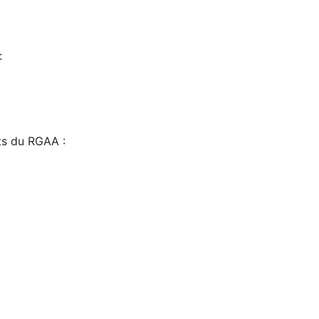
:
sts du RGAA :