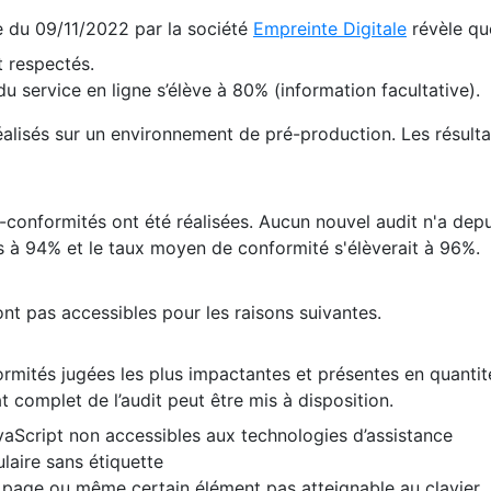
te du 09/11/2022 par la société
Empreinte Digitale
révèle qu
 respectés.
 service en ligne s’élève à 80% (information facultative).
 réalisés sur un environnement de pré-production. Les résulta
conformités ont été réalisées. Aucun nouvel audit n'a depui
 à 94% et le taux moyen de conformité s'élèverait à 96%.
nt pas accessibles pour les raisons suivantes.
formités jugées les plus impactantes et présentes en quanti
at complet de l’audit peut être mis à disposition.
vaScript non accessibles aux technologies d’assistance
laire sans étiquette
e page ou même certain élément pas atteignable au clavier