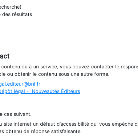
recherche)
e des résultats
tact
n contenu ou à un service, vous pouvez contacter le respons
ble ou obtenir le contenu sous une autre forme.
al.editeur@bnf.fr
dépôt légal - Nouveautés Éditeurs
e cas suivant.
 site internet un défaut d’accessibilité qui vous empêche 
as obtenu de réponse satisfaisante.