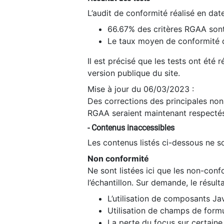
L’audit de conformité réalisé en da
66.67% des critères RGAA sont
Le taux moyen de conformité du
Il est précisé que les tests ont été
version publique du site.
Mise à jour du 06/03/2023 :
Des corrections des principales non-
RGAA seraient maintenant respectés
- Contenus inaccessibles
Les contenus listés ci-dessous ne so
Non conformité
Ne sont listées ici que les non-con
l’échantillon. Sur demande, le résult
L’utilisation de composants Ja
Utilisation de champs de formu
La perte du focus sur certain