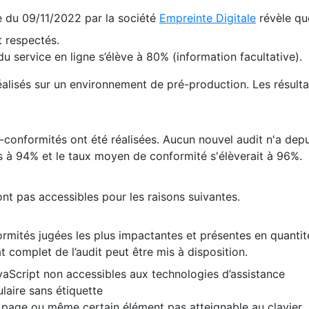
te du 09/11/2022 par la société
Empreinte Digitale
révèle qu
 respectés.
 service en ligne s’élève à 80% (information facultative).
 réalisés sur un environnement de pré-production. Les résulta
conformités ont été réalisées. Aucun nouvel audit n'a depui
 à 94% et le taux moyen de conformité s'élèverait à 96%.
nt pas accessibles pour les raisons suivantes.
formités jugées les plus impactantes et présentes en quanti
at complet de l’audit peut être mis à disposition.
vaScript non accessibles aux technologies d’assistance
laire sans étiquette
e page ou même certain élément pas atteignable au clavier