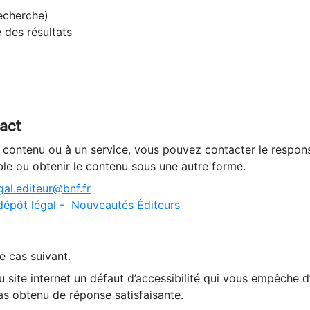
recherche)
e des résultats
tact
n contenu ou à un service, vous pouvez contacter le respons
ble ou obtenir le contenu sous une autre forme.
al.editeur@bnf.fr
dépôt légal - Nouveautés Éditeurs
e cas suivant.
 site internet un défaut d’accessibilité qui vous empêche 
as obtenu de réponse satisfaisante.