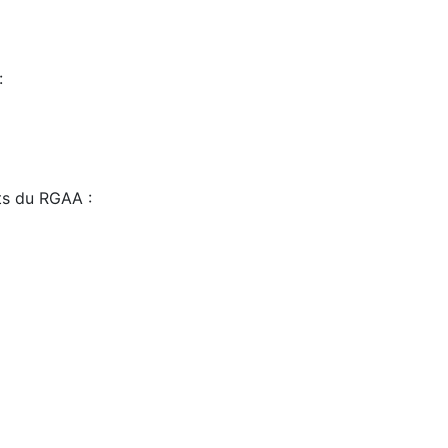
:
sts du RGAA :