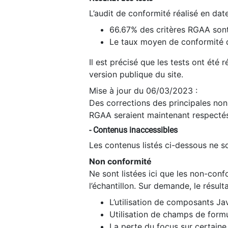
L’audit de conformité réalisé en da
66.67% des critères RGAA sont
Le taux moyen de conformité du
Il est précisé que les tests ont été
version publique du site.
Mise à jour du 06/03/2023 :
Des corrections des principales non-
RGAA seraient maintenant respectés
- Contenus inaccessibles
Les contenus listés ci-dessous ne so
Non conformité
Ne sont listées ici que les non-con
l’échantillon. Sur demande, le résult
L’utilisation de composants Ja
Utilisation de champs de formu
La perte du focus sur certain