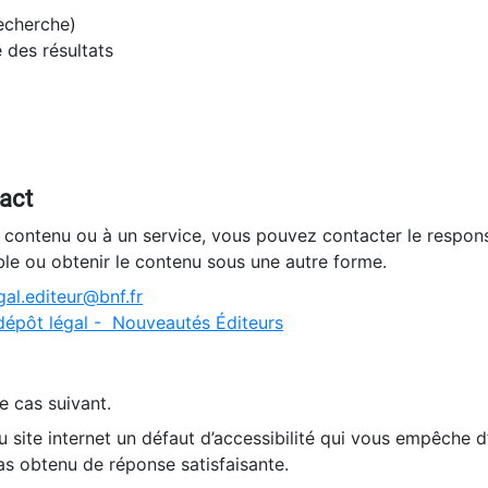
recherche)
e des résultats
tact
n contenu ou à un service, vous pouvez contacter le respons
ble ou obtenir le contenu sous une autre forme.
al.editeur@bnf.fr
dépôt légal - Nouveautés Éditeurs
e cas suivant.
 site internet un défaut d’accessibilité qui vous empêche 
as obtenu de réponse satisfaisante.