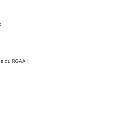
:
sts du RGAA :