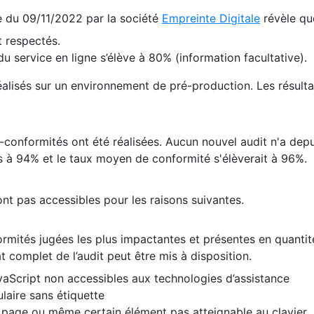
te du 09/11/2022 par la société
Empreinte Digitale
révèle qu
 respectés.
 service en ligne s’élève à 80% (information facultative).
 réalisés sur un environnement de pré-production. Les résulta
conformités ont été réalisées. Aucun nouvel audit n'a depui
 à 94% et le taux moyen de conformité s'élèverait à 96%.
nt pas accessibles pour les raisons suivantes.
formités jugées les plus impactantes et présentes en quanti
at complet de l’audit peut être mis à disposition.
vaScript non accessibles aux technologies d’assistance
laire sans étiquette
e page ou même certain élément pas atteignable au clavier