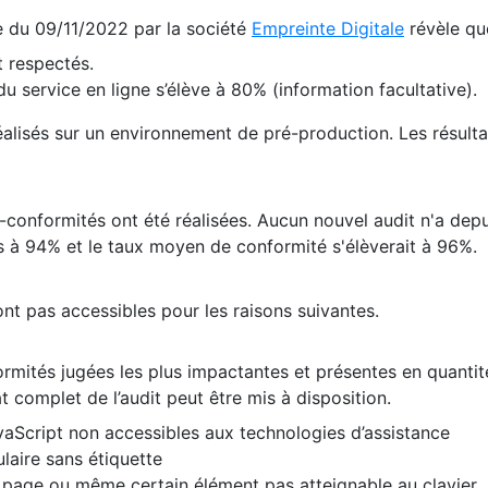
te du 09/11/2022 par la société
Empreinte Digitale
révèle qu
 respectés.
 service en ligne s’élève à 80% (information facultative).
 réalisés sur un environnement de pré-production. Les résulta
conformités ont été réalisées. Aucun nouvel audit n'a depui
 à 94% et le taux moyen de conformité s'élèverait à 96%.
nt pas accessibles pour les raisons suivantes.
formités jugées les plus impactantes et présentes en quanti
at complet de l’audit peut être mis à disposition.
vaScript non accessibles aux technologies d’assistance
laire sans étiquette
e page ou même certain élément pas atteignable au clavier