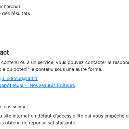
recherche)
e des résultats
tact
n contenu ou à un service, vous pouvez contacter le respons
ble ou obtenir le contenu sous une autre forme.
al.editeur@bnf.fr
dépôt légal - Nouveautés Éditeurs
e cas suivant.
 site internet un défaut d’accessibilité qui vous empêche 
as obtenu de réponse satisfaisante.