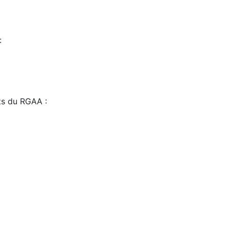
:
sts du RGAA :