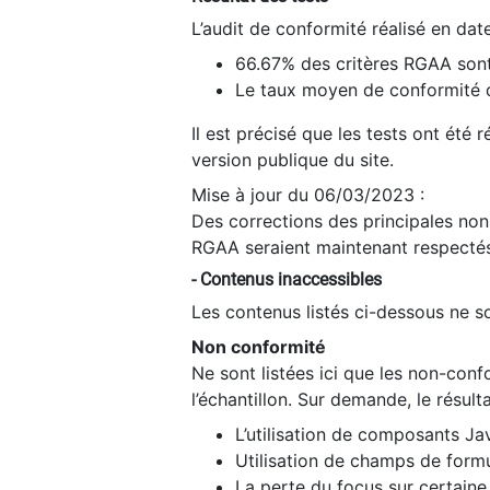
L’audit de conformité réalisé en da
66.67% des critères RGAA sont
Le taux moyen de conformité du
Il est précisé que les tests ont été
version publique du site.
Mise à jour du 06/03/2023 :
Des corrections des principales non-
RGAA seraient maintenant respectés
- Contenus inaccessibles
Les contenus listés ci-dessous ne so
Non conformité
Ne sont listées ici que les non-con
l’échantillon. Sur demande, le résult
L’utilisation de composants Ja
Utilisation de champs de formu
La perte du focus sur certain