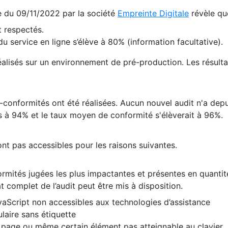
te du 09/11/2022 par la société
Empreinte Digitale
révèle qu
 respectés.
 service en ligne s’élève à 80% (information facultative).
 réalisés sur un environnement de pré-production. Les résulta
conformités ont été réalisées. Aucun nouvel audit n'a depui
 à 94% et le taux moyen de conformité s'élèverait à 96%.
nt pas accessibles pour les raisons suivantes.
formités jugées les plus impactantes et présentes en quanti
at complet de l’audit peut être mis à disposition.
vaScript non accessibles aux technologies d’assistance
laire sans étiquette
e page ou même certain élément pas atteignable au clavier