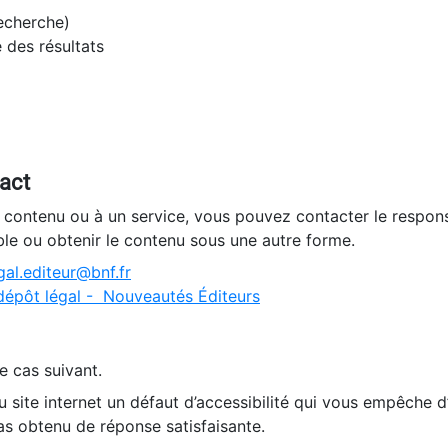
recherche)
e des résultats
tact
n contenu ou à un service, vous pouvez contacter le respons
ble ou obtenir le contenu sous une autre forme.
al.editeur@bnf.fr
dépôt légal - Nouveautés Éditeurs
e cas suivant.
 site internet un défaut d’accessibilité qui vous empêche 
as obtenu de réponse satisfaisante.