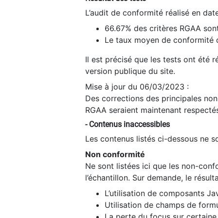
L’audit de conformité réalisé en da
66.67% des critères RGAA sont
Le taux moyen de conformité du
Il est précisé que les tests ont été
version publique du site.
Mise à jour du 06/03/2023 :
Des corrections des principales non-
RGAA seraient maintenant respectés
- Contenus inaccessibles
Les contenus listés ci-dessous ne so
Non conformité
Ne sont listées ici que les non-con
l’échantillon. Sur demande, le résult
L’utilisation de composants Ja
Utilisation de champs de formu
La perte du focus sur certain