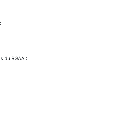
:
sts du RGAA :