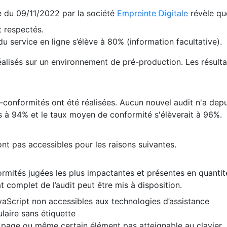
te du 09/11/2022 par la société
Empreinte Digitale
révèle qu
 respectés.
 service en ligne s’élève à 80% (information facultative).
 réalisés sur un environnement de pré-production. Les résulta
conformités ont été réalisées. Aucun nouvel audit n'a depui
 à 94% et le taux moyen de conformité s'élèverait à 96%.
nt pas accessibles pour les raisons suivantes.
formités jugées les plus impactantes et présentes en quanti
at complet de l’audit peut être mis à disposition.
vaScript non accessibles aux technologies d’assistance
laire sans étiquette
e page ou même certain élément pas atteignable au clavier