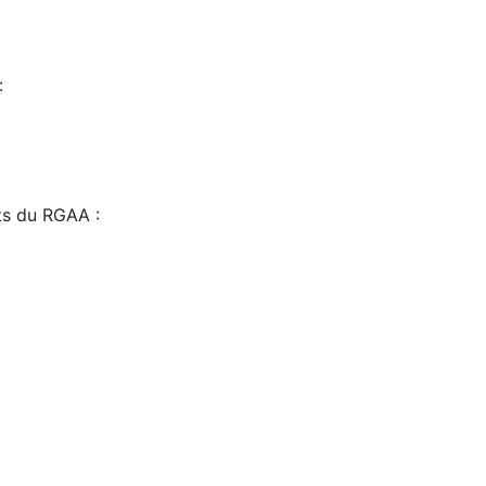
:
sts du RGAA :