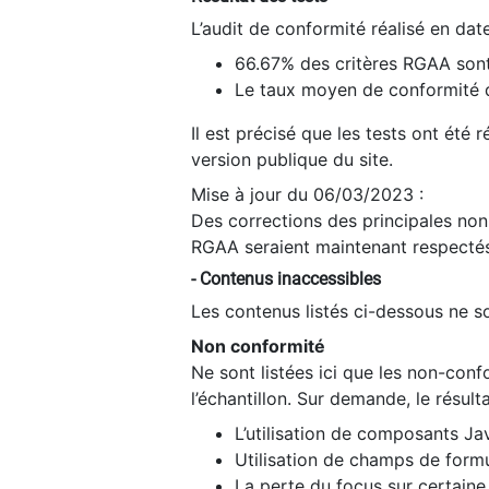
L’audit de conformité réalisé en da
66.67% des critères RGAA sont
Le taux moyen de conformité du
Il est précisé que les tests ont été
version publique du site.
Mise à jour du 06/03/2023 :
Des corrections des principales non-
RGAA seraient maintenant respectés
- Contenus inaccessibles
Les contenus listés ci-dessous ne so
Non conformité
Ne sont listées ici que les non-con
l’échantillon. Sur demande, le résult
L’utilisation de composants Ja
Utilisation de champs de formu
La perte du focus sur certain