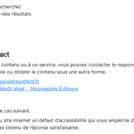
recherche)
e des résultats
tact
n contenu ou à un service, vous pouvez contacter le respons
ble ou obtenir le contenu sous une autre forme.
al.editeur@bnf.fr
dépôt légal - Nouveautés Éditeurs
e cas suivant.
 site internet un défaut d’accessibilité qui vous empêche 
as obtenu de réponse satisfaisante.