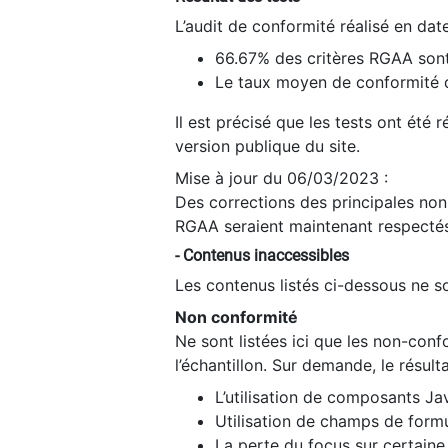
L’audit de conformité réalisé en da
66.67% des critères RGAA sont
Le taux moyen de conformité du
Il est précisé que les tests ont été
version publique du site.
Mise à jour du 06/03/2023 :
Des corrections des principales non-
RGAA seraient maintenant respectés
- Contenus inaccessibles
Les contenus listés ci-dessous ne so
Non conformité
Ne sont listées ici que les non-con
l’échantillon. Sur demande, le résult
L’utilisation de composants Ja
Utilisation de champs de formu
La perte du focus sur certain