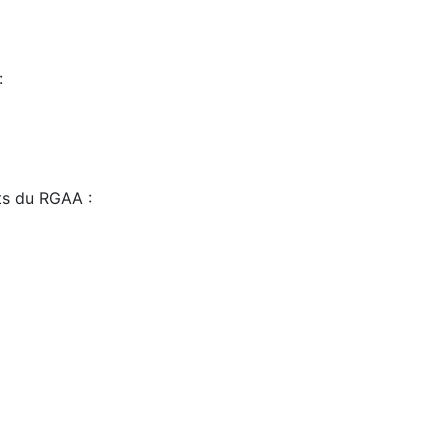
:
sts du RGAA :