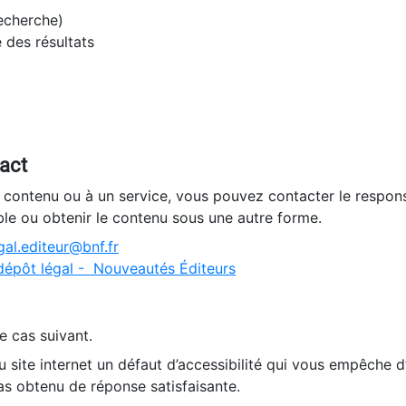
recherche)
e des résultats
tact
n contenu ou à un service, vous pouvez contacter le respons
ble ou obtenir le contenu sous une autre forme.
al.editeur@bnf.fr
dépôt légal - Nouveautés Éditeurs
e cas suivant.
 site internet un défaut d’accessibilité qui vous empêche 
as obtenu de réponse satisfaisante.