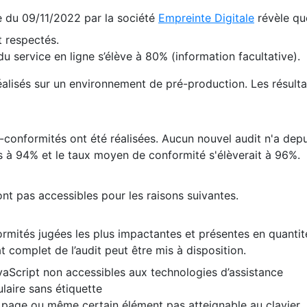
te du 09/11/2022 par la société
Empreinte Digitale
révèle qu
 respectés.
 service en ligne s’élève à 80% (information facultative).
 réalisés sur un environnement de pré-production. Les résulta
conformités ont été réalisées. Aucun nouvel audit n'a depui
 à 94% et le taux moyen de conformité s'élèverait à 96%.
nt pas accessibles pour les raisons suivantes.
formités jugées les plus impactantes et présentes en quanti
at complet de l’audit peut être mis à disposition.
vaScript non accessibles aux technologies d’assistance
laire sans étiquette
e page ou même certain élément pas atteignable au clavier