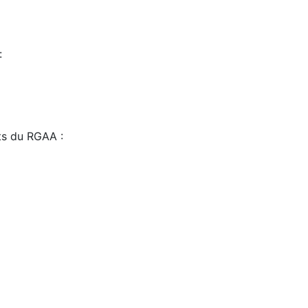
:
sts du RGAA :