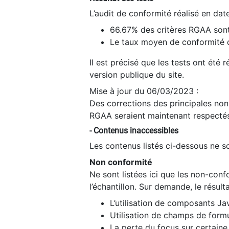
L’audit de conformité réalisé en da
66.67% des critères RGAA sont
Le taux moyen de conformité du
Il est précisé que les tests ont été
version publique du site.
Mise à jour du 06/03/2023 :
Des corrections des principales non-
RGAA seraient maintenant respectés
- Contenus inaccessibles
Les contenus listés ci-dessous ne so
Non conformité
Ne sont listées ici que les non-con
l’échantillon. Sur demande, le résult
L’utilisation de composants Ja
Utilisation de champs de formu
La perte du focus sur certain