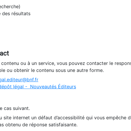
recherche)
e des résultats
tact
n contenu ou à un service, vous pouvez contacter le respons
ble ou obtenir le contenu sous une autre forme.
al.editeur@bnf.fr
dépôt légal - Nouveautés Éditeurs
e cas suivant.
 site internet un défaut d’accessibilité qui vous empêche 
as obtenu de réponse satisfaisante.