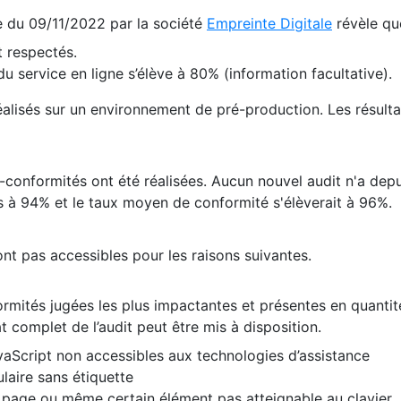
te du 09/11/2022 par la société
Empreinte Digitale
révèle qu
 respectés.
 service en ligne s’élève à 80% (information facultative).
 réalisés sur un environnement de pré-production. Les résulta
conformités ont été réalisées. Aucun nouvel audit n'a depui
 à 94% et le taux moyen de conformité s'élèverait à 96%.
nt pas accessibles pour les raisons suivantes.
formités jugées les plus impactantes et présentes en quanti
at complet de l’audit peut être mis à disposition.
vaScript non accessibles aux technologies d’assistance
laire sans étiquette
e page ou même certain élément pas atteignable au clavier