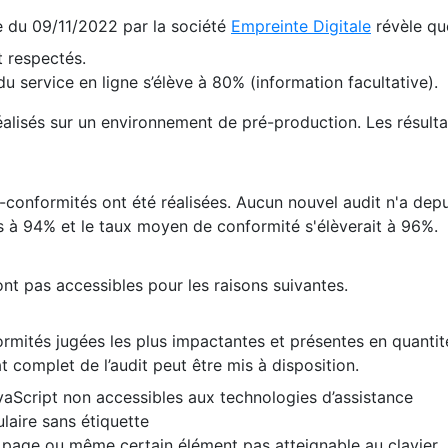
te du 09/11/2022 par la société
Empreinte Digitale
révèle qu
 respectés.
 service en ligne s’élève à 80% (information facultative).
 réalisés sur un environnement de pré-production. Les résulta
conformités ont été réalisées. Aucun nouvel audit n'a depui
 à 94% et le taux moyen de conformité s'élèverait à 96%.
nt pas accessibles pour les raisons suivantes.
formités jugées les plus impactantes et présentes en quanti
at complet de l’audit peut être mis à disposition.
vaScript non accessibles aux technologies d’assistance
laire sans étiquette
e page ou même certain élément pas atteignable au clavier