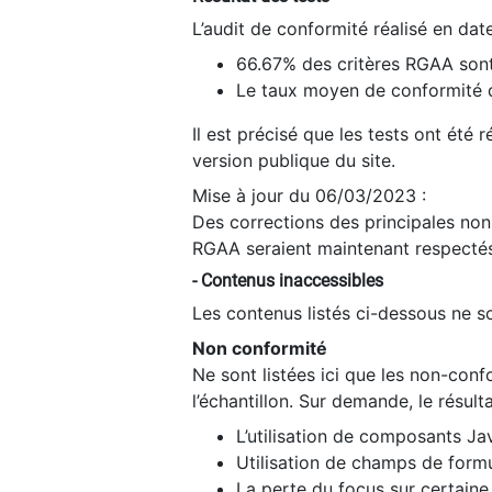
L’audit de conformité réalisé en da
66.67% des critères RGAA sont
Le taux moyen de conformité du
Il est précisé que les tests ont été
version publique du site.
Mise à jour du 06/03/2023 :
Des corrections des principales non-
RGAA seraient maintenant respectés
- Contenus inaccessibles
Les contenus listés ci-dessous ne so
Non conformité
Ne sont listées ici que les non-con
l’échantillon. Sur demande, le résult
L’utilisation de composants Ja
Utilisation de champs de formu
La perte du focus sur certain