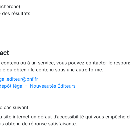
recherche)
e des résultats
tact
n contenu ou à un service, vous pouvez contacter le respons
ble ou obtenir le contenu sous une autre forme.
al.editeur@bnf.fr
dépôt légal - Nouveautés Éditeurs
e cas suivant.
 site internet un défaut d’accessibilité qui vous empêche 
as obtenu de réponse satisfaisante.