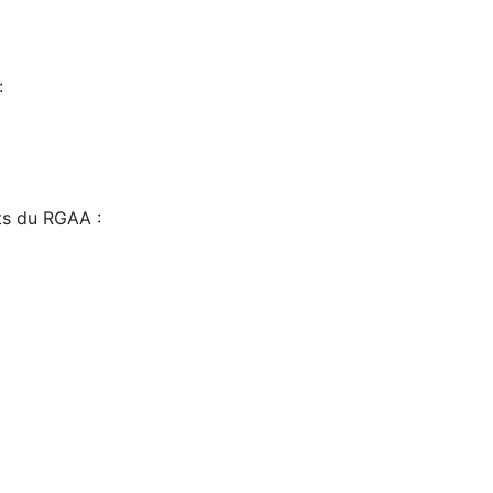
:
sts du RGAA :