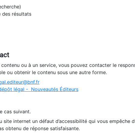
recherche)
e des résultats
tact
n contenu ou à un service, vous pouvez contacter le respons
ble ou obtenir le contenu sous une autre forme.
al.editeur@bnf.fr
dépôt légal - Nouveautés Éditeurs
e cas suivant.
 site internet un défaut d’accessibilité qui vous empêche 
as obtenu de réponse satisfaisante.