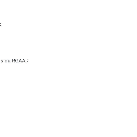
:
sts du RGAA :