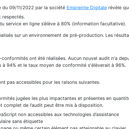
te du 09/11/2022 par la société
Empreinte Digitale
révèle qu
 respectés.
 service en ligne s’élève à 80% (information facultative).
 réalisés sur un environnement de pré-production. Les résulta
conformités ont été réalisées. Aucun nouvel audit n'a depui
 à 94% et le taux moyen de conformité s'élèverait à 96%.
nt pas accessibles pour les raisons suivantes.
formités jugées les plus impactantes et présentes en quanti
at complet de l’audit peut être mis à disposition.
vaScript non accessibles aux technologies d’assistance
laire sans étiquette
e page ou même certain élément pas atteignable au clavier