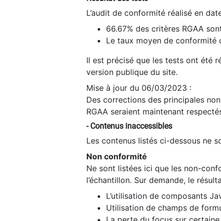
L’audit de conformité réalisé en da
66.67% des critères RGAA sont
Le taux moyen de conformité du
Il est précisé que les tests ont été
version publique du site.
Mise à jour du 06/03/2023 :
Des corrections des principales non-
RGAA seraient maintenant respectés
- Contenus inaccessibles
Les contenus listés ci-dessous ne so
Non conformité
Ne sont listées ici que les non-con
l’échantillon. Sur demande, le résult
L’utilisation de composants Ja
Utilisation de champs de formu
La perte du focus sur certain