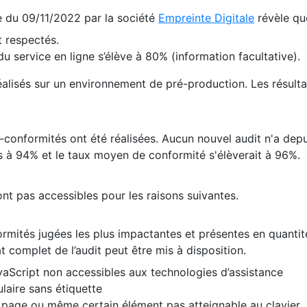
te du 09/11/2022 par la société
Empreinte Digitale
révèle qu
 respectés.
 service en ligne s’élève à 80% (information facultative).
 réalisés sur un environnement de pré-production. Les résulta
conformités ont été réalisées. Aucun nouvel audit n'a depui
 à 94% et le taux moyen de conformité s'élèverait à 96%.
nt pas accessibles pour les raisons suivantes.
formités jugées les plus impactantes et présentes en quanti
at complet de l’audit peut être mis à disposition.
vaScript non accessibles aux technologies d’assistance
laire sans étiquette
e page ou même certain élément pas atteignable au clavier