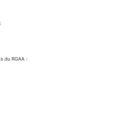
:
sts du RGAA :