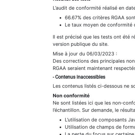
L’audit de conformité réalisé en da
66.67% des critères RGAA sont
Le taux moyen de conformité du
Il est précisé que les tests ont été
version publique du site.
Mise à jour du 06/03/2023 :
Des corrections des principales non-
RGAA seraient maintenant respectés
- Contenus inaccessibles
Les contenus listés ci-dessous ne so
Non conformité
Ne sont listées ici que les non-con
l’échantillon. Sur demande, le résult
L’utilisation de composants Ja
Utilisation de champs de formu
La perte du focus sur certain