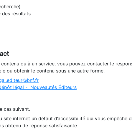
recherche)
e des résultats
tact
n contenu ou à un service, vous pouvez contacter le respons
ble ou obtenir le contenu sous une autre forme.
al.editeur@bnf.fr
dépôt légal - Nouveautés Éditeurs
e cas suivant.
 site internet un défaut d’accessibilité qui vous empêche 
as obtenu de réponse satisfaisante.