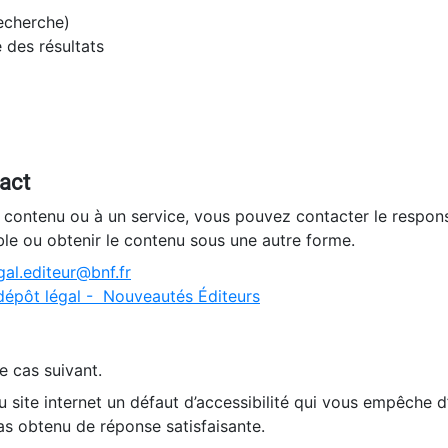
recherche)
e des résultats
tact
n contenu ou à un service, vous pouvez contacter le respons
ble ou obtenir le contenu sous une autre forme.
al.editeur@bnf.fr
dépôt légal - Nouveautés Éditeurs
e cas suivant.
 site internet un défaut d’accessibilité qui vous empêche 
as obtenu de réponse satisfaisante.