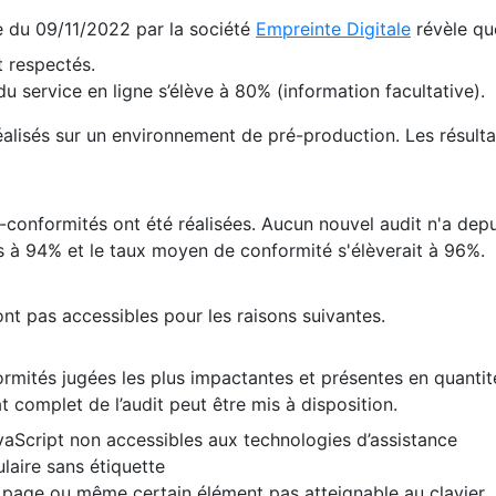
te du 09/11/2022 par la société
Empreinte Digitale
révèle qu
 respectés.
 service en ligne s’élève à 80% (information facultative).
 réalisés sur un environnement de pré-production. Les résulta
conformités ont été réalisées. Aucun nouvel audit n'a depui
 à 94% et le taux moyen de conformité s'élèverait à 96%.
nt pas accessibles pour les raisons suivantes.
formités jugées les plus impactantes et présentes en quanti
at complet de l’audit peut être mis à disposition.
vaScript non accessibles aux technologies d’assistance
laire sans étiquette
e page ou même certain élément pas atteignable au clavier