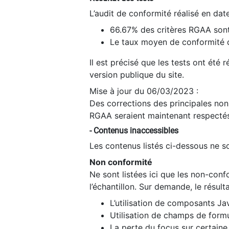
L’audit de conformité réalisé en da
66.67% des critères RGAA sont
Le taux moyen de conformité du
Il est précisé que les tests ont été
version publique du site.
Mise à jour du 06/03/2023 :
Des corrections des principales non-
RGAA seraient maintenant respectés
- Contenus inaccessibles
Les contenus listés ci-dessous ne so
Non conformité
Ne sont listées ici que les non-con
l’échantillon. Sur demande, le résult
L’utilisation de composants Ja
Utilisation de champs de formu
La perte du focus sur certain