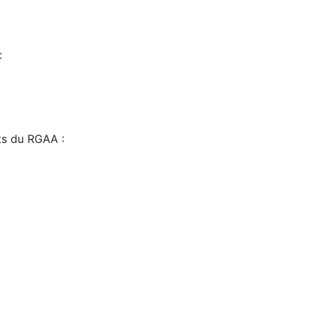
:
sts du RGAA :