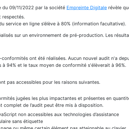
te du 09/11/2022 par la société
Empreinte Digitale
révèle qu
 respectés.
 service en ligne s’élève à 80% (information facultative).
 réalisés sur un environnement de pré-production. Les résulta
conformités ont été réalisées. Aucun nouvel audit n'a depui
 à 94% et le taux moyen de conformité s'élèverait à 96%.
nt pas accessibles pour les raisons suivantes.
formités jugées les plus impactantes et présentes en quanti
at complet de l’audit peut être mis à disposition.
vaScript non accessibles aux technologies d’assistance
laire sans étiquette
e page ou même certain élément pas atteignable au clavier