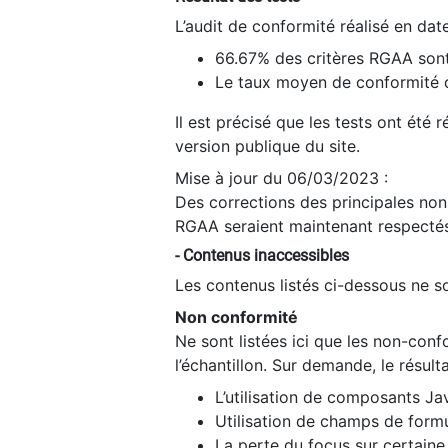
L’audit de conformité réalisé en da
66.67% des critères RGAA sont
Le taux moyen de conformité du
Il est précisé que les tests ont été
version publique du site.
Mise à jour du 06/03/2023 :
Des corrections des principales non-
RGAA seraient maintenant respectés
- Contenus inaccessibles
Les contenus listés ci-dessous ne so
Non conformité
Ne sont listées ici que les non-con
l’échantillon. Sur demande, le résult
L’utilisation de composants Ja
Utilisation de champs de formu
La perte du focus sur certain