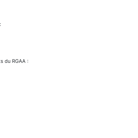
:
sts du RGAA :