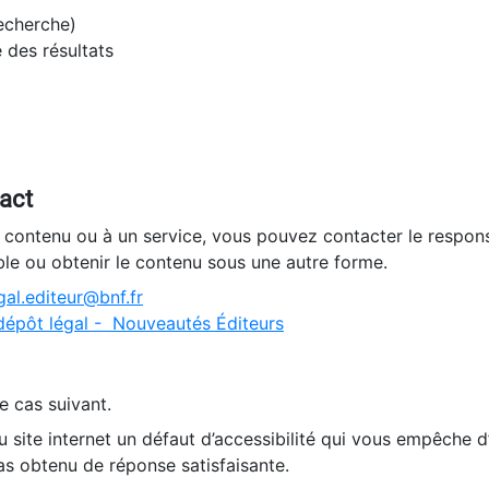
recherche)
e des résultats
tact
n contenu ou à un service, vous pouvez contacter le respons
ble ou obtenir le contenu sous une autre forme.
al.editeur@bnf.fr
dépôt légal - Nouveautés Éditeurs
e cas suivant.
 site internet un défaut d’accessibilité qui vous empêche 
as obtenu de réponse satisfaisante.