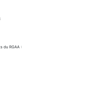
:
sts du RGAA :