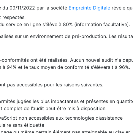
te du 09/11/2022 par la société
Empreinte Digitale
révèle qu
 respectés.
 service en ligne s’élève à 80% (information facultative).
 réalisés sur un environnement de pré-production. Les résulta
conformités ont été réalisées. Aucun nouvel audit n'a depui
 à 94% et le taux moyen de conformité s'élèverait à 96%.
nt pas accessibles pour les raisons suivantes.
formités jugées les plus impactantes et présentes en quanti
at complet de l’audit peut être mis à disposition.
vaScript non accessibles aux technologies d’assistance
laire sans étiquette
e page ou même certain élément pas atteignable au clavier