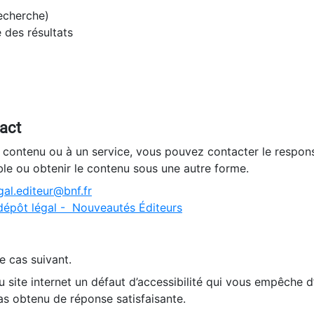
recherche)
e des résultats
tact
n contenu ou à un service, vous pouvez contacter le respons
ble ou obtenir le contenu sous une autre forme.
al.editeur@bnf.fr
dépôt légal - Nouveautés Éditeurs
e cas suivant.
 site internet un défaut d’accessibilité qui vous empêche 
as obtenu de réponse satisfaisante.