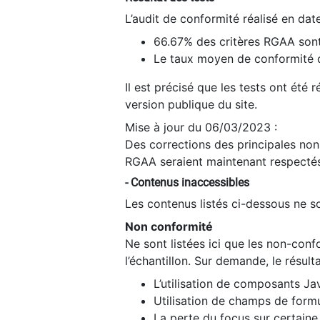
L’audit de conformité réalisé en da
66.67% des critères RGAA sont
Le taux moyen de conformité du
Il est précisé que les tests ont été
version publique du site.
Mise à jour du 06/03/2023 :
Des corrections des principales non-
RGAA seraient maintenant respectés
- Contenus inaccessibles
Les contenus listés ci-dessous ne so
Non conformité
Ne sont listées ici que les non-con
l’échantillon. Sur demande, le résult
L’utilisation de composants Ja
Utilisation de champs de formu
La perte du focus sur certain