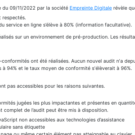
te du 09/11/2022 par la société
Empreinte Digitale
révèle qu
 respectés.
 service en ligne s’élève à 80% (information facultative).
 réalisés sur un environnement de pré-production. Les résulta
conformités ont été réalisées. Aucun nouvel audit n'a depui
 à 94% et le taux moyen de conformité s'élèverait à 96%.
nt pas accessibles pour les raisons suivantes.
formités jugées les plus impactantes et présentes en quanti
at complet de l’audit peut être mis à disposition.
vaScript non accessibles aux technologies d’assistance
laire sans étiquette
e page ou même certain élément pas atteignable au clavier