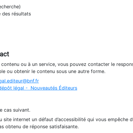
recherche)
e des résultats
tact
n contenu ou à un service, vous pouvez contacter le respons
ble ou obtenir le contenu sous une autre forme.
al.editeur@bnf.fr
dépôt légal - Nouveautés Éditeurs
e cas suivant.
 site internet un défaut d’accessibilité qui vous empêche 
as obtenu de réponse satisfaisante.