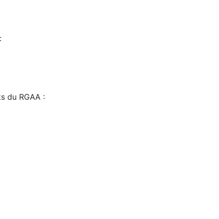
:
sts du RGAA :