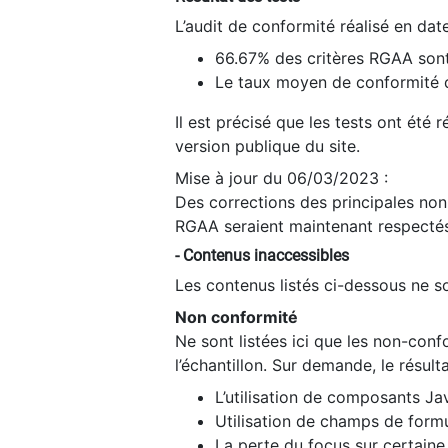
L’audit de conformité réalisé en da
66.67% des critères RGAA sont
Le taux moyen de conformité du
Il est précisé que les tests ont été
version publique du site.
Mise à jour du 06/03/2023 :
Des corrections des principales non-
RGAA seraient maintenant respectés
- Contenus inaccessibles
Les contenus listés ci-dessous ne so
Non conformité
Ne sont listées ici que les non-con
l’échantillon. Sur demande, le résult
L’utilisation de composants Ja
Utilisation de champs de formu
La perte du focus sur certain