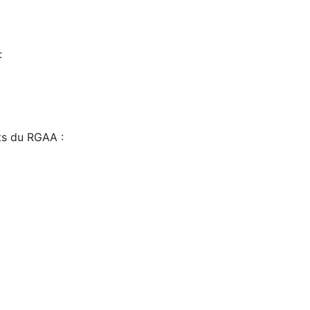
:
sts du RGAA :