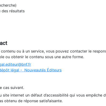
recherche)
e des résultats
tact
n contenu ou à un service, vous pouvez contacter le respons
ble ou obtenir le contenu sous une autre forme.
al.editeur@bnf.fr
dépôt légal - Nouveautés Éditeurs
e cas suivant.
 site internet un défaut d’accessibilité qui vous empêche 
as obtenu de réponse satisfaisante.