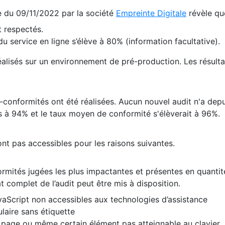
te du 09/11/2022 par la société
Empreinte Digitale
révèle qu
 respectés.
 service en ligne s’élève à 80% (information facultative).
 réalisés sur un environnement de pré-production. Les résulta
conformités ont été réalisées. Aucun nouvel audit n'a depui
 à 94% et le taux moyen de conformité s'élèverait à 96%.
nt pas accessibles pour les raisons suivantes.
formités jugées les plus impactantes et présentes en quanti
at complet de l’audit peut être mis à disposition.
vaScript non accessibles aux technologies d’assistance
laire sans étiquette
e page ou même certain élément pas atteignable au clavier