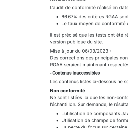
L’audit de conformité réalisé en da
66.67% des critères RGAA sont
Le taux moyen de conformité du
Il est précisé que les tests ont été
version publique du site.
Mise à jour du 06/03/2023 :
Des corrections des principales non-
RGAA seraient maintenant respectés
- Contenus inaccessibles
Les contenus listés ci-dessous ne so
Non conformité
Ne sont listées ici que les non-con
l’échantillon. Sur demande, le résult
L’utilisation de composants Ja
Utilisation de champs de formu
La perte du focus sur certain