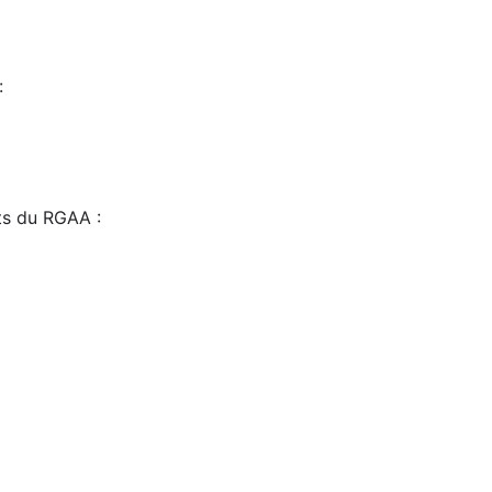
:
sts du RGAA :