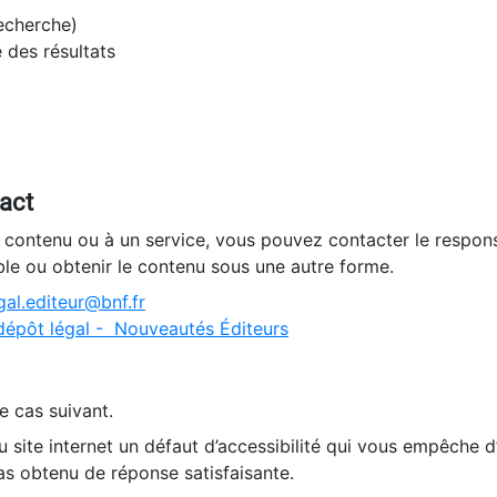
recherche)
e des résultats
tact
n contenu ou à un service, vous pouvez contacter le respons
ble ou obtenir le contenu sous une autre forme.
al.editeur@bnf.fr
dépôt légal - Nouveautés Éditeurs
e cas suivant.
 site internet un défaut d’accessibilité qui vous empêche 
as obtenu de réponse satisfaisante.