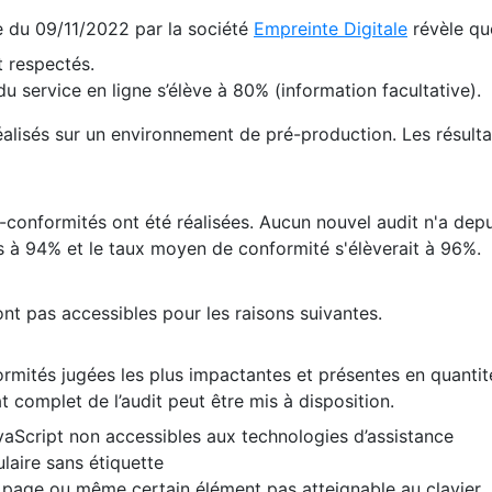
te du 09/11/2022 par la société
Empreinte Digitale
révèle qu
 respectés.
 service en ligne s’élève à 80% (information facultative).
 réalisés sur un environnement de pré-production. Les résulta
conformités ont été réalisées. Aucun nouvel audit n'a depui
 à 94% et le taux moyen de conformité s'élèverait à 96%.
nt pas accessibles pour les raisons suivantes.
formités jugées les plus impactantes et présentes en quanti
at complet de l’audit peut être mis à disposition.
vaScript non accessibles aux technologies d’assistance
laire sans étiquette
e page ou même certain élément pas atteignable au clavier