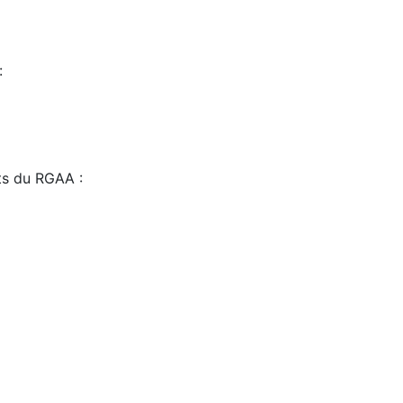
:
sts du RGAA :