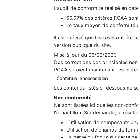
L’audit de conformité réalisé en da
66.67% des critères RGAA sont
Le taux moyen de conformité du
Il est précisé que les tests ont été
version publique du site.
Mise à jour du 06/03/2023 :
Des corrections des principales non-
RGAA seraient maintenant respectés
- Contenus inaccessibles
Les contenus listés ci-dessous ne so
Non conformité
Ne sont listées ici que les non-con
l’échantillon. Sur demande, le résult
L’utilisation de composants Ja
Utilisation de champs de formu
La perte du focus sur certain