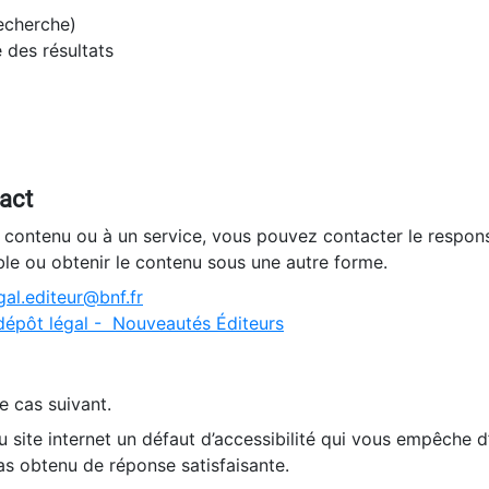
recherche)
e des résultats
tact
n contenu ou à un service, vous pouvez contacter le respons
ble ou obtenir le contenu sous une autre forme.
al.editeur@bnf.fr
dépôt légal - Nouveautés Éditeurs
e cas suivant.
 site internet un défaut d’accessibilité qui vous empêche 
as obtenu de réponse satisfaisante.