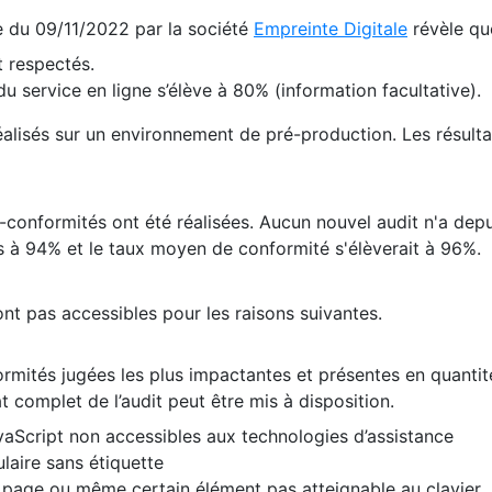
te du 09/11/2022 par la société
Empreinte Digitale
révèle qu
 respectés.
 service en ligne s’élève à 80% (information facultative).
 réalisés sur un environnement de pré-production. Les résulta
conformités ont été réalisées. Aucun nouvel audit n'a depui
 à 94% et le taux moyen de conformité s'élèverait à 96%.
nt pas accessibles pour les raisons suivantes.
formités jugées les plus impactantes et présentes en quanti
at complet de l’audit peut être mis à disposition.
vaScript non accessibles aux technologies d’assistance
laire sans étiquette
e page ou même certain élément pas atteignable au clavier