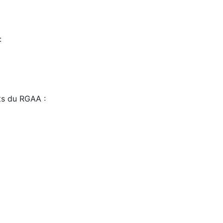
:
sts du RGAA :