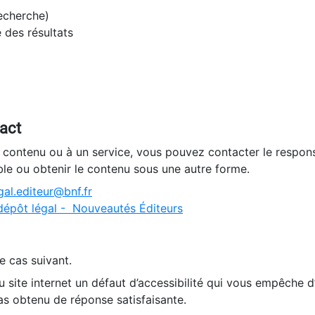
recherche)
e des résultats
tact
n contenu ou à un service, vous pouvez contacter le respons
ble ou obtenir le contenu sous une autre forme.
al.editeur@bnf.fr
dépôt légal - Nouveautés Éditeurs
e cas suivant.
 site internet un défaut d’accessibilité qui vous empêche 
as obtenu de réponse satisfaisante.