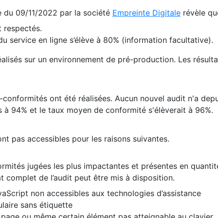
te du 09/11/2022 par la société
Empreinte Digitale
révèle qu
 respectés.
 service en ligne s’élève à 80% (information facultative).
 réalisés sur un environnement de pré-production. Les résulta
conformités ont été réalisées. Aucun nouvel audit n'a depui
 à 94% et le taux moyen de conformité s'élèverait à 96%.
nt pas accessibles pour les raisons suivantes.
formités jugées les plus impactantes et présentes en quanti
at complet de l’audit peut être mis à disposition.
vaScript non accessibles aux technologies d’assistance
laire sans étiquette
e page ou même certain élément pas atteignable au clavier