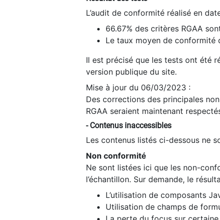
L’audit de conformité réalisé en da
66.67% des critères RGAA sont
Le taux moyen de conformité du
Il est précisé que les tests ont été
version publique du site.
Mise à jour du 06/03/2023 :
Des corrections des principales non-
RGAA seraient maintenant respectés
- Contenus inaccessibles
Les contenus listés ci-dessous ne so
Non conformité
Ne sont listées ici que les non-con
l’échantillon. Sur demande, le résult
L’utilisation de composants Ja
Utilisation de champs de formu
La perte du focus sur certain