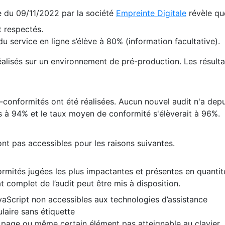
te du 09/11/2022 par la société
Empreinte Digitale
révèle qu
 respectés.
 service en ligne s’élève à 80% (information facultative).
 réalisés sur un environnement de pré-production. Les résulta
conformités ont été réalisées. Aucun nouvel audit n'a depui
 à 94% et le taux moyen de conformité s'élèverait à 96%.
nt pas accessibles pour les raisons suivantes.
formités jugées les plus impactantes et présentes en quanti
at complet de l’audit peut être mis à disposition.
vaScript non accessibles aux technologies d’assistance
laire sans étiquette
e page ou même certain élément pas atteignable au clavier