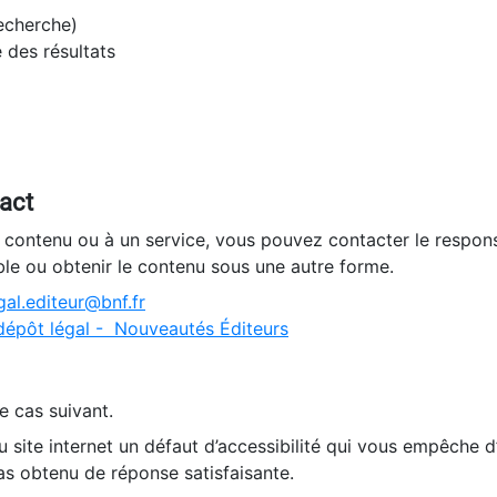
recherche)
e des résultats
tact
n contenu ou à un service, vous pouvez contacter le respons
ble ou obtenir le contenu sous une autre forme.
al.editeur@bnf.fr
dépôt légal - Nouveautés Éditeurs
e cas suivant.
 site internet un défaut d’accessibilité qui vous empêche 
as obtenu de réponse satisfaisante.