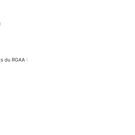
:
sts du RGAA :