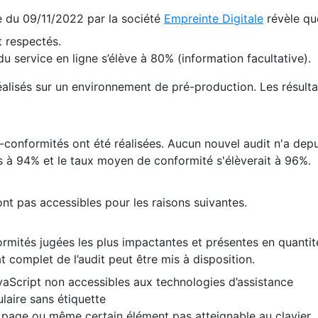
te du 09/11/2022 par la société
Empreinte Digitale
révèle qu
 respectés.
 service en ligne s’élève à 80% (information facultative).
 réalisés sur un environnement de pré-production. Les résulta
conformités ont été réalisées. Aucun nouvel audit n'a depui
 à 94% et le taux moyen de conformité s'élèverait à 96%.
nt pas accessibles pour les raisons suivantes.
formités jugées les plus impactantes et présentes en quanti
at complet de l’audit peut être mis à disposition.
vaScript non accessibles aux technologies d’assistance
laire sans étiquette
e page ou même certain élément pas atteignable au clavier