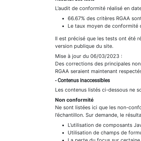
L’audit de conformité réalisé en da
66.67% des critères RGAA sont
Le taux moyen de conformité du
Il est précisé que les tests ont été
version publique du site.
Mise à jour du 06/03/2023 :
Des corrections des principales non-
RGAA seraient maintenant respectés
- Contenus inaccessibles
Les contenus listés ci-dessous ne so
Non conformité
Ne sont listées ici que les non-con
l’échantillon. Sur demande, le résult
L’utilisation de composants Ja
Utilisation de champs de formu
La perte du focus sur certain