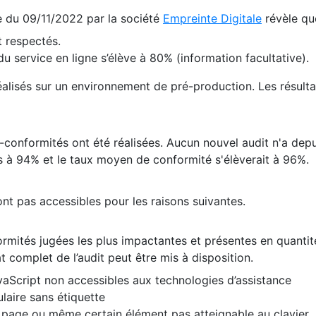
te du 09/11/2022 par la société
Empreinte Digitale
révèle qu
 respectés.
 service en ligne s’élève à 80% (information facultative).
 réalisés sur un environnement de pré-production. Les résulta
conformités ont été réalisées. Aucun nouvel audit n'a depui
 à 94% et le taux moyen de conformité s'élèverait à 96%.
nt pas accessibles pour les raisons suivantes.
formités jugées les plus impactantes et présentes en quanti
at complet de l’audit peut être mis à disposition.
vaScript non accessibles aux technologies d’assistance
laire sans étiquette
e page ou même certain élément pas atteignable au clavier