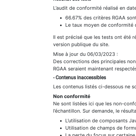
L’audit de conformité réalisé en da
66.67% des critères RGAA sont
Le taux moyen de conformité du
Il est précisé que les tests ont été
version publique du site.
Mise à jour du 06/03/2023 :
Des corrections des principales non-
RGAA seraient maintenant respectés
- Contenus inaccessibles
Les contenus listés ci-dessous ne so
Non conformité
Ne sont listées ici que les non-con
l’échantillon. Sur demande, le résult
L’utilisation de composants Ja
Utilisation de champs de formu
La perte du focus sur certain