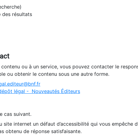
recherche)
e des résultats
tact
n contenu ou à un service, vous pouvez contacter le respons
ble ou obtenir le contenu sous une autre forme.
al.editeur@bnf.fr
dépôt légal - Nouveautés Éditeurs
e cas suivant.
 site internet un défaut d’accessibilité qui vous empêche 
as obtenu de réponse satisfaisante.