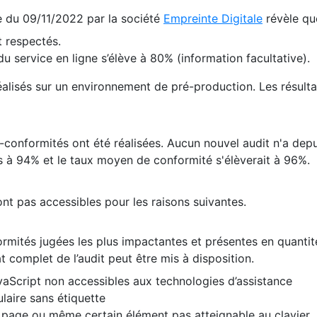
te du 09/11/2022 par la société
Empreinte Digitale
révèle qu
 respectés.
 service en ligne s’élève à 80% (information facultative).
 réalisés sur un environnement de pré-production. Les résulta
conformités ont été réalisées. Aucun nouvel audit n'a depui
 à 94% et le taux moyen de conformité s'élèverait à 96%.
nt pas accessibles pour les raisons suivantes.
formités jugées les plus impactantes et présentes en quanti
at complet de l’audit peut être mis à disposition.
vaScript non accessibles aux technologies d’assistance
laire sans étiquette
e page ou même certain élément pas atteignable au clavier