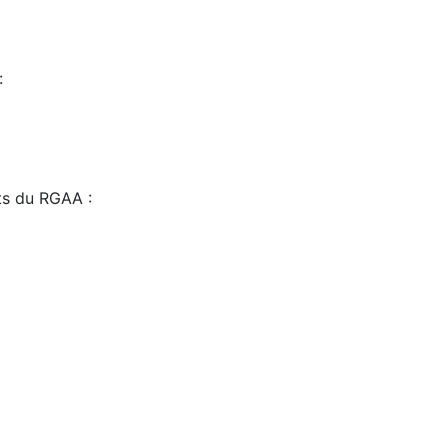
:
sts du RGAA :