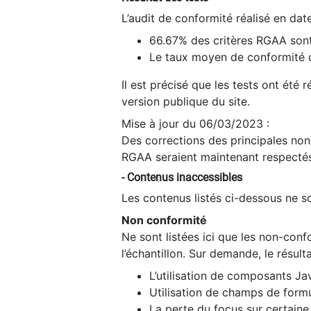
L’audit de conformité réalisé en da
66.67% des critères RGAA sont
Le taux moyen de conformité du
Il est précisé que les tests ont été
version publique du site.
Mise à jour du 06/03/2023 :
Des corrections des principales non-
RGAA seraient maintenant respectés
- Contenus inaccessibles
Les contenus listés ci-dessous ne so
Non conformité
Ne sont listées ici que les non-con
l’échantillon. Sur demande, le résult
L’utilisation de composants Ja
Utilisation de champs de formu
La perte du focus sur certain