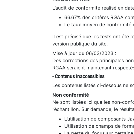
L’audit de conformité réalisé en da
66.67% des critères RGAA sont
Le taux moyen de conformité du
Il est précisé que les tests ont été
version publique du site.
Mise à jour du 06/03/2023 :
Des corrections des principales non-
RGAA seraient maintenant respectés
- Contenus inaccessibles
Les contenus listés ci-dessous ne so
Non conformité
Ne sont listées ici que les non-con
l’échantillon. Sur demande, le résult
L’utilisation de composants Ja
Utilisation de champs de formu
La perte du focus sur certain