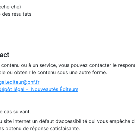
recherche)
e des résultats
tact
n contenu ou à un service, vous pouvez contacter le respons
ble ou obtenir le contenu sous une autre forme.
al.editeur@bnf.fr
dépôt légal - Nouveautés Éditeurs
e cas suivant.
 site internet un défaut d’accessibilité qui vous empêche 
as obtenu de réponse satisfaisante.