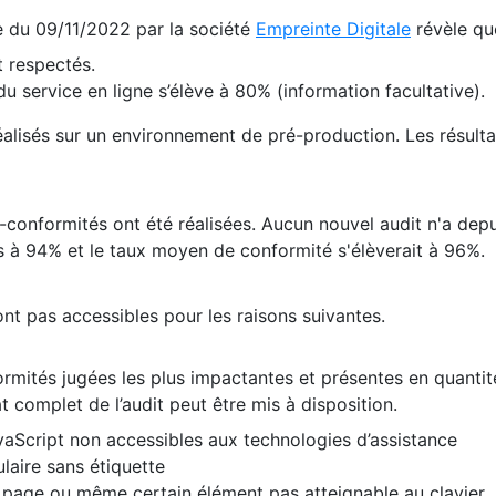
te du 09/11/2022 par la société
Empreinte Digitale
révèle qu
 respectés.
 service en ligne s’élève à 80% (information facultative).
 réalisés sur un environnement de pré-production. Les résulta
conformités ont été réalisées. Aucun nouvel audit n'a depui
 à 94% et le taux moyen de conformité s'élèverait à 96%.
nt pas accessibles pour les raisons suivantes.
formités jugées les plus impactantes et présentes en quanti
at complet de l’audit peut être mis à disposition.
vaScript non accessibles aux technologies d’assistance
laire sans étiquette
e page ou même certain élément pas atteignable au clavier