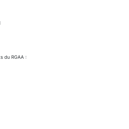
:
sts du RGAA :