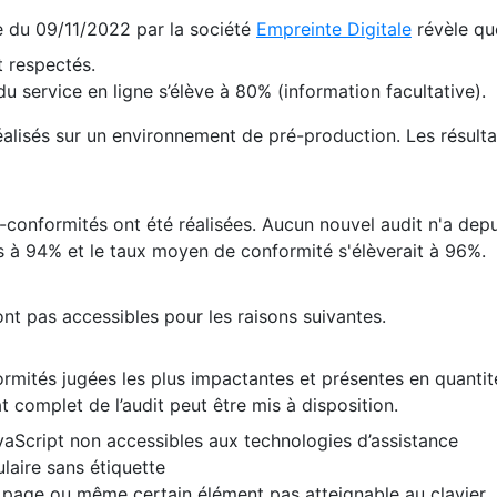
te du 09/11/2022 par la société
Empreinte Digitale
révèle qu
 respectés.
 service en ligne s’élève à 80% (information facultative).
 réalisés sur un environnement de pré-production. Les résulta
conformités ont été réalisées. Aucun nouvel audit n'a depui
 à 94% et le taux moyen de conformité s'élèverait à 96%.
nt pas accessibles pour les raisons suivantes.
formités jugées les plus impactantes et présentes en quanti
at complet de l’audit peut être mis à disposition.
vaScript non accessibles aux technologies d’assistance
laire sans étiquette
e page ou même certain élément pas atteignable au clavier