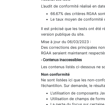
L’audit de conformité réalisé en da
66.67% des critères RGAA sont
Le taux moyen de conformité du
Il est précisé que les tests ont été
version publique du site.
Mise à jour du 06/03/2023 :
Des corrections des principales non-
RGAA seraient maintenant respectés
- Contenus inaccessibles
Les contenus listés ci-dessous ne so
Non conformité
Ne sont listées ici que les non-con
l’échantillon. Sur demande, le résult
L’utilisation de composants Ja
Utilisation de champs de formu
La perte du focus sur certain