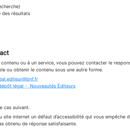
recherche)
e des résultats
tact
n contenu ou à un service, vous pouvez contacter le respons
ble ou obtenir le contenu sous une autre forme.
al.editeur@bnf.fr
dépôt légal - Nouveautés Éditeurs
e cas suivant.
 site internet un défaut d’accessibilité qui vous empêche 
as obtenu de réponse satisfaisante.