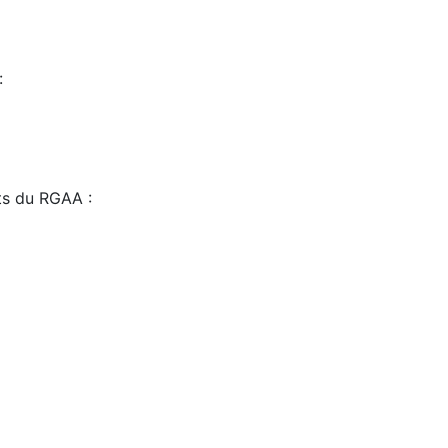
:
sts du RGAA :