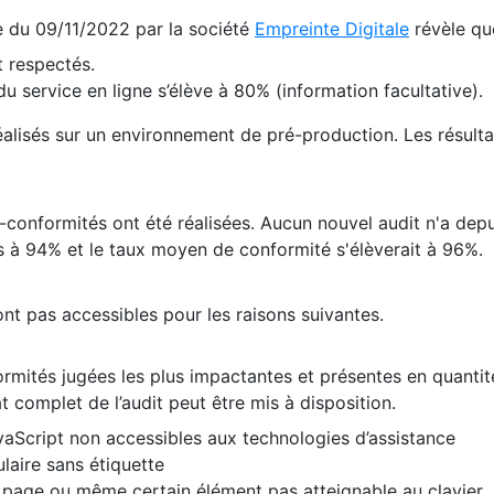
te du 09/11/2022 par la société
Empreinte Digitale
révèle qu
 respectés.
 service en ligne s’élève à 80% (information facultative).
 réalisés sur un environnement de pré-production. Les résulta
conformités ont été réalisées. Aucun nouvel audit n'a depui
 à 94% et le taux moyen de conformité s'élèverait à 96%.
nt pas accessibles pour les raisons suivantes.
formités jugées les plus impactantes et présentes en quanti
at complet de l’audit peut être mis à disposition.
vaScript non accessibles aux technologies d’assistance
laire sans étiquette
e page ou même certain élément pas atteignable au clavier