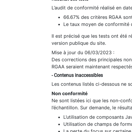
L’audit de conformité réalisé en da
66.67% des critères RGAA sont
Le taux moyen de conformité du
Il est précisé que les tests ont été
version publique du site.
Mise à jour du 06/03/2023 :
Des corrections des principales non-
RGAA seraient maintenant respectés
- Contenus inaccessibles
Les contenus listés ci-dessous ne so
Non conformité
Ne sont listées ici que les non-con
l’échantillon. Sur demande, le résult
L’utilisation de composants Ja
Utilisation de champs de formu
La perte du focus sur certain