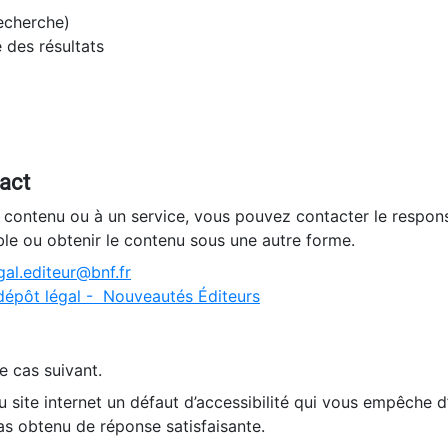
recherche)
e des résultats
tact
n contenu ou à un service, vous pouvez contacter le respons
ble ou obtenir le contenu sous une autre forme.
al.editeur@bnf.fr
dépôt légal - Nouveautés Éditeurs
e cas suivant.
 site internet un défaut d’accessibilité qui vous empêche 
as obtenu de réponse satisfaisante.