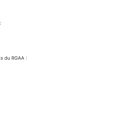
:
sts du RGAA :