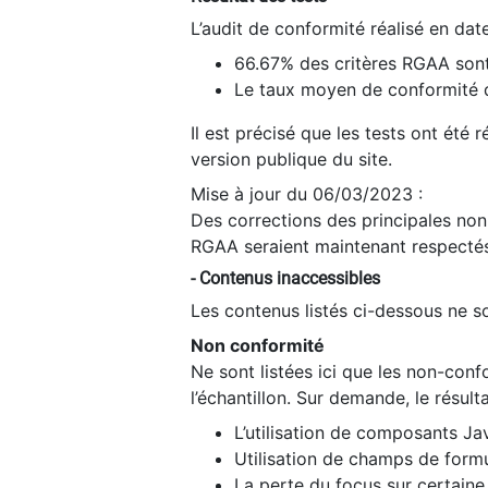
L’audit de conformité réalisé en da
66.67% des critères RGAA sont
Le taux moyen de conformité du
Il est précisé que les tests ont été
version publique du site.
Mise à jour du 06/03/2023 :
Des corrections des principales non-
RGAA seraient maintenant respectés
- Contenus inaccessibles
Les contenus listés ci-dessous ne so
Non conformité
Ne sont listées ici que les non-con
l’échantillon. Sur demande, le résult
L’utilisation de composants Ja
Utilisation de champs de formu
La perte du focus sur certain