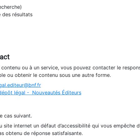
recherche)
e des résultats
tact
n contenu ou à un service, vous pouvez contacter le respons
ble ou obtenir le contenu sous une autre forme.
al.editeur@bnf.fr
dépôt légal - Nouveautés Éditeurs
e cas suivant.
 site internet un défaut d’accessibilité qui vous empêche 
as obtenu de réponse satisfaisante.