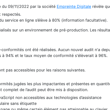
te du 09/11/2022 par la société
Empreinte Digitale
révèle qu
 respectés.
 service en ligne s’élève à 80% (information facultative).
 réalisés sur un environnement de pré-production. Les résulta
conformités ont été réalisées. Aucun nouvel audit n'a depui
 à 94% et le taux moyen de conformité s'élèverait à 96%.
nt pas accessibles pour les raisons suivantes.
formités jugées les plus impactantes et présentes en quanti
at complet de l’audit peut être mis à disposition.
vaScript non accessibles aux technologies d’assistance
laire sans étiquette
e page ou même certain élément pas atteignable au clavier