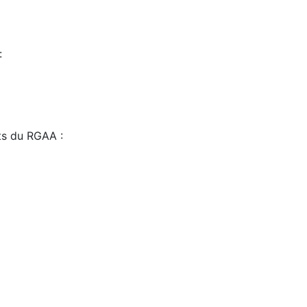
:
sts du RGAA :