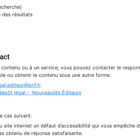
recherche)
e des résultats
tact
n contenu ou à un service, vous pouvez contacter le respons
ble ou obtenir le contenu sous une autre forme.
al.editeur@bnf.fr
dépôt légal - Nouveautés Éditeurs
e cas suivant.
 site internet un défaut d’accessibilité qui vous empêche 
as obtenu de réponse satisfaisante.