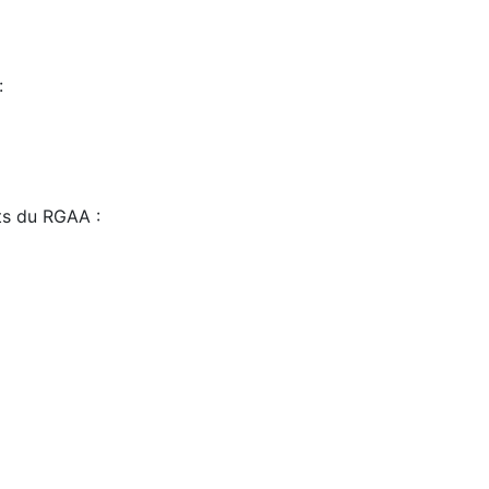
:
sts du RGAA :