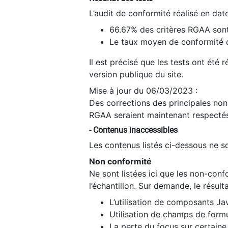
L’audit de conformité réalisé en da
66.67% des critères RGAA sont
Le taux moyen de conformité du
Il est précisé que les tests ont été
version publique du site.
Mise à jour du 06/03/2023 :
Des corrections des principales non-
RGAA seraient maintenant respectés
- Contenus inaccessibles
Les contenus listés ci-dessous ne so
Non conformité
Ne sont listées ici que les non-con
l’échantillon. Sur demande, le résult
L’utilisation de composants Ja
Utilisation de champs de formu
La perte du focus sur certain