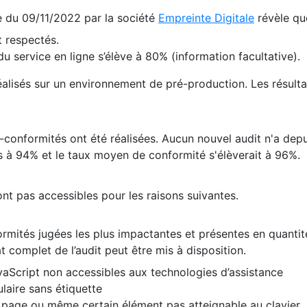
te du 09/11/2022 par la société
Empreinte Digitale
révèle qu
 respectés.
 service en ligne s’élève à 80% (information facultative).
 réalisés sur un environnement de pré-production. Les résulta
conformités ont été réalisées. Aucun nouvel audit n'a depui
 à 94% et le taux moyen de conformité s'élèverait à 96%.
nt pas accessibles pour les raisons suivantes.
formités jugées les plus impactantes et présentes en quanti
at complet de l’audit peut être mis à disposition.
vaScript non accessibles aux technologies d’assistance
laire sans étiquette
e page ou même certain élément pas atteignable au clavier