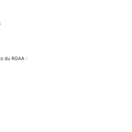
:
sts du RGAA :