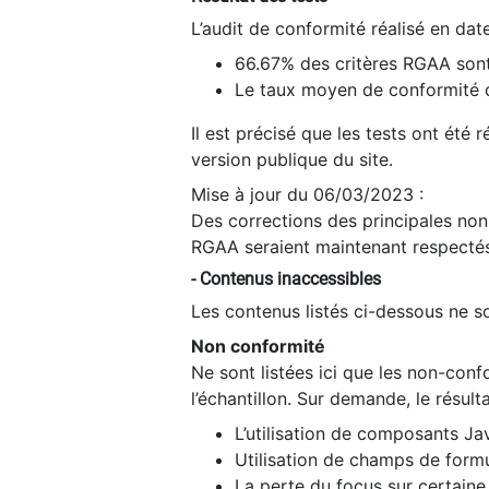
L’audit de conformité réalisé en da
66.67% des critères RGAA sont
Le taux moyen de conformité du
Il est précisé que les tests ont été
version publique du site.
Mise à jour du 06/03/2023 :
Des corrections des principales non-
RGAA seraient maintenant respectés
- Contenus inaccessibles
Les contenus listés ci-dessous ne so
Non conformité
Ne sont listées ici que les non-con
l’échantillon. Sur demande, le résult
L’utilisation de composants Ja
Utilisation de champs de formu
La perte du focus sur certain