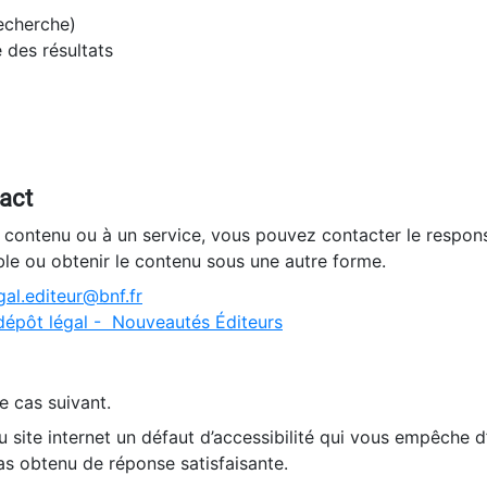
recherche)
e des résultats
tact
n contenu ou à un service, vous pouvez contacter le respons
ble ou obtenir le contenu sous une autre forme.
al.editeur@bnf.fr
dépôt légal - Nouveautés Éditeurs
e cas suivant.
 site internet un défaut d’accessibilité qui vous empêche 
as obtenu de réponse satisfaisante.