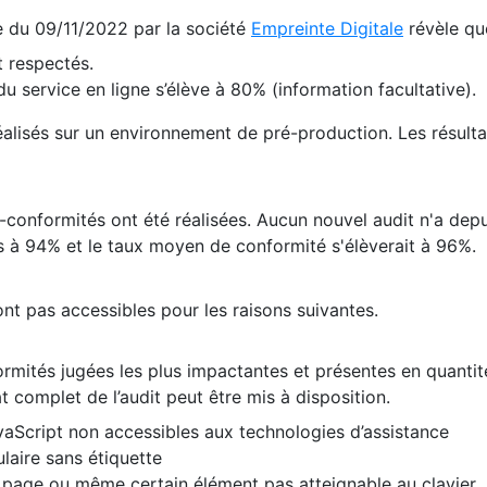
te du 09/11/2022 par la société
Empreinte Digitale
révèle qu
 respectés.
 service en ligne s’élève à 80% (information facultative).
 réalisés sur un environnement de pré-production. Les résulta
conformités ont été réalisées. Aucun nouvel audit n'a depui
 à 94% et le taux moyen de conformité s'élèverait à 96%.
nt pas accessibles pour les raisons suivantes.
formités jugées les plus impactantes et présentes en quanti
at complet de l’audit peut être mis à disposition.
vaScript non accessibles aux technologies d’assistance
laire sans étiquette
e page ou même certain élément pas atteignable au clavier