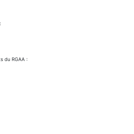
:
sts du RGAA :