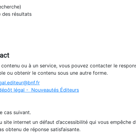
recherche)
e des résultats
tact
n contenu ou à un service, vous pouvez contacter le respons
ble ou obtenir le contenu sous une autre forme.
al.editeur@bnf.fr
dépôt légal - Nouveautés Éditeurs
e cas suivant.
 site internet un défaut d’accessibilité qui vous empêche 
as obtenu de réponse satisfaisante.