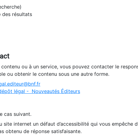
recherche)
e des résultats
tact
n contenu ou à un service, vous pouvez contacter le respons
ble ou obtenir le contenu sous une autre forme.
al.editeur@bnf.fr
dépôt légal - Nouveautés Éditeurs
e cas suivant.
 site internet un défaut d’accessibilité qui vous empêche 
as obtenu de réponse satisfaisante.