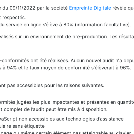
te du 09/11/2022 par la société
Empreinte Digitale
révèle qu
 respectés.
 service en ligne s’élève à 80% (information facultative).
 réalisés sur un environnement de pré-production. Les résulta
conformités ont été réalisées. Aucun nouvel audit n'a depui
 à 94% et le taux moyen de conformité s'élèverait à 96%.
nt pas accessibles pour les raisons suivantes.
formités jugées les plus impactantes et présentes en quanti
at complet de l’audit peut être mis à disposition.
vaScript non accessibles aux technologies d’assistance
laire sans étiquette
e page ou même certain élément pas atteignable au clavier