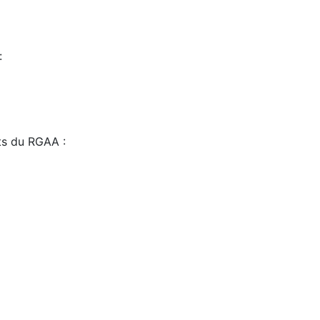
:
sts du RGAA :