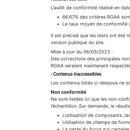
L’audit de conformité réalisé en da
66.67% des critères RGAA sont
Le taux moyen de conformité du
Il est précisé que les tests ont été
version publique du site.
Mise à jour du 06/03/2023 :
Des corrections des principales non-
RGAA seraient maintenant respectés
- Contenus inaccessibles
Les contenus listés ci-dessous ne so
Non conformité
Ne sont listées ici que les non-con
l’échantillon. Sur demande, le résult
L’utilisation de composants Ja
Utilisation de champs de formu
La perte du focus sur certain